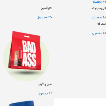
89 محصول
کربوهیدرات
گلوتامین
18 محصول
35 محصول
متفرقه
20 محصول
مس و گینر
92 محصول