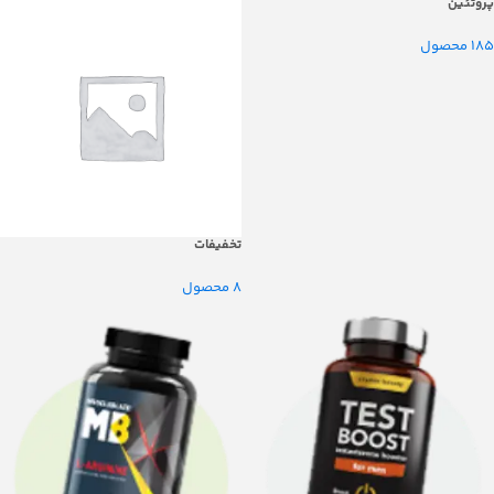
پروتئین
185 محصول
تخفیفات
8 محصول