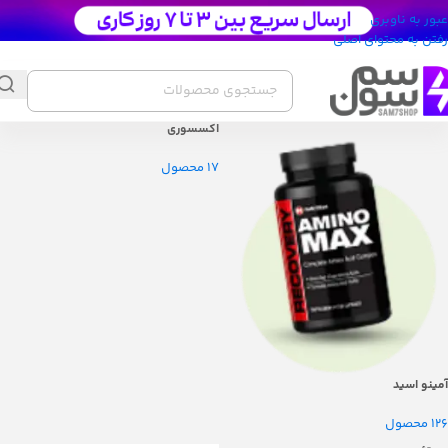
عبور به ناوبری
رفتن به محتوای اصلی
اکسسوری
17 محصول
آمینو اسید
126 محصول