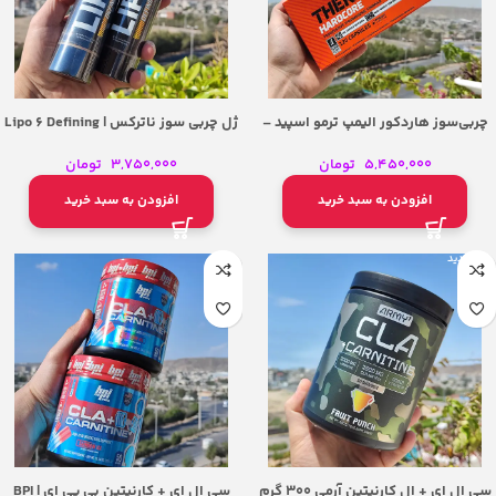
چربی‌سوز هاردکور الیمپ ترمو اسپید –
ژل چربی سوز ناترکس | Lipo 6 Defining
Gel NUTREX
Olimp Thermo Speed Hardcore
5,450,000
تومان
3,750,000
تومان
افزودن به سبد خرید
افزودن به سبد خرید
جدید
سی ال ای + ال کارنیتین آرمی 300 گرم
سی ال ای + کارنیتین بی پی ای | BPI