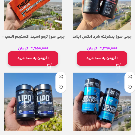
چربی سوز پیشرفته شرد ایکس اپلاید
چربی سوز ترمو اسپید اکستریم الیمپ –
نوتریشن | Applied Nutrition Shred X
Olimp Thermo Speed Extreme
4,390,000
تومان
4,950,000
تومان
افزودن به سبد خرید
افزودن به سبد خرید