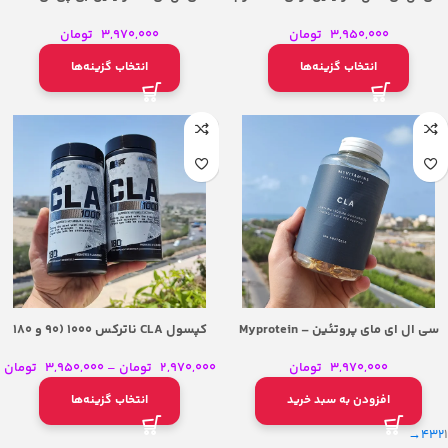
(50 سروینگ) – Army1 CLA + L-
Sports CLA + Carnitine
Carnitine 300g (50 Servings)
3,950,000
تومان
3,970,000
تومان
انتخاب گزینه‌ها
انتخاب گزینه‌ها
سی ال ای مای پروتئین – Myprotein
کپسول CLA ناترکس 1000 (۹۰ و ۱۸۰
CLA
عددی) – Nutrex CLA 1000 Softgels
3,970,000
تومان
2,970,000
تومان
–
3,950,000
تومان
افزودن به سبد خرید
انتخاب گزینه‌ها
→
4
3
2
1