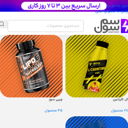
عبور به ناوبری
رفتن به محتوای اصلی
ال کارنتین
چربی سوز
28 محصول
45 محصول