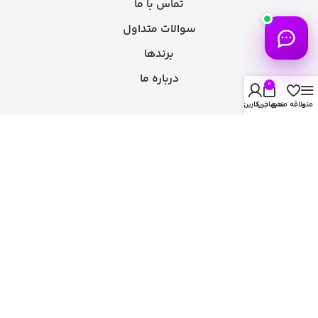
تماس با ما
سوالات متداول
برندها
درباره ما
0
منو
علاقه مندی
سبد خرید
حساب کاربری من
تماس با ما
پشتیبانی همه روزه در واتس اپ
ایمیل:
INFO@SAM7SHOP.CO
دفتر مرکزی: امارات متحده عربی؛ دبی؛ بیزنس بی؛ الخلیج التجاری؛
ساختمان پاراگون، پلاک 1910