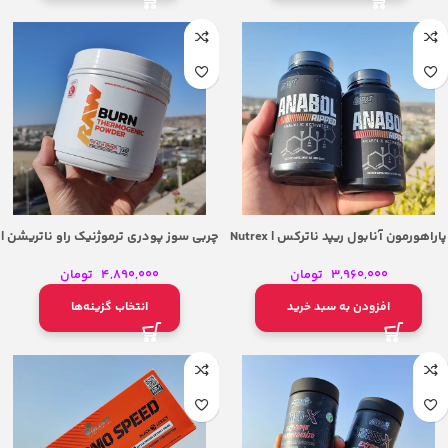
پاراهورمون آنابول ریپد ناترکس | Nutrex
چربی سوز پودری ترموژنیک راو ناتریشن |
RAW NUTRITION BURN THERMOGENIC
Anabol Ripped Anabolic Activator
POWDER
3,960,000
تومان
4,890,000
تومان
افزودن به سبد خرید
انتخاب گزینه‌ها