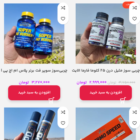
-20%
چربی سوز متیل درن 25 کلوما فارما الایت
چربی‌سوز سوپر فت برنر پلاس ام اچ پی |
MHP Super Fat Burner Plus
– Cloma Pharma Methyldrene 25 Elite
2,999,000
تومان
3,270,000
تومان
3,750,000
تومان
افزودن به سبد خرید
افزودن به سبد خرید