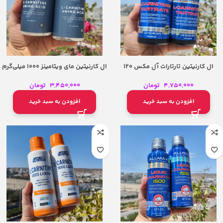
ال کارنیتین تارتارات آل مکس 120
ال کارنیتین مای ویتامینز 1000 میلی‌گرم
کپسول – Allmax L-Carnitine Tartrate
– MyVitamins L-Carnitine Amino Acid
120 Caps
4,750,000
تومان
3,450,000
تومان
افزودن به سبد خرید
افزودن به سبد خرید