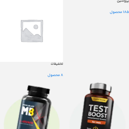
پروتئین
185 محصول
تخفیفات
8 محصول