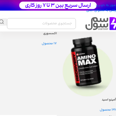
عبور به ناوبری
رفتن به محتوای اصلی
اکسسوری
17 محصول
آمینو اسید
126 محصول