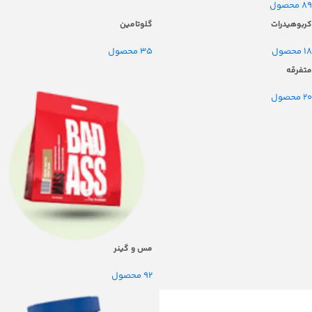
89 محصول
کربوهیدرات
گلوتامین
18 محصول
35 محصول
متفرقه
20 محصول
مس و گینر
92 محصول