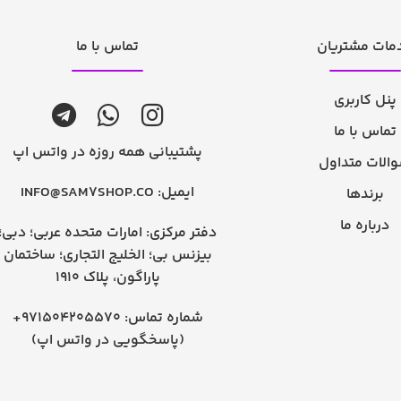
مات مشتریان
تماس با ما
پنل کاربری
تماس با ما
پشتیبانی همه روزه در واتس اپ
الات متداول
ایمیل:
INFO@SAM7SHOP.CO
برندها
درباره ما
دفتر مرکزی: امارات متحده عربی؛ دبی؛
بیزنس بی؛ الخلیج التجاری؛ ساختمان
پاراگون، پلاک 1910
شماره تماس:
+971504205570
(پاسخگویی در واتس اپ)