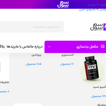
عبور به ناوبری
رفتن به محتوای اصلی
مکمل بدنسازی
درباره ما
تماس با ما
برندها
بلاگ
اکسسوری
پروتئین
17 محصول
185 محصول
تخفیفات
آمینو اسید
8 محصول
126 محصول
متفرقه