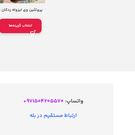
پروتئین وی ایزوله ردکان 
edcon1 Isotope 100% Whey
Protein
انتخاب گزینه‌ها
واتساپ:
971504205570
+
ارتباط مستقیم در بله