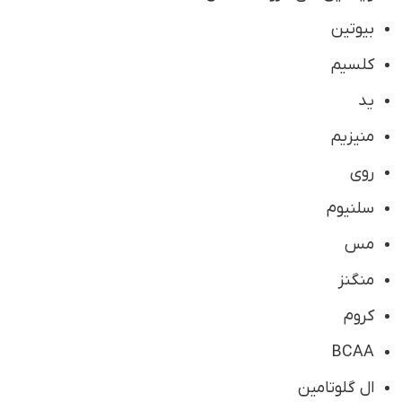
بیوتین
کلسیم
ید
منیزیم
روی
سلنیوم
مس
منگنز
کروم
BCAA
ال گلوتامین