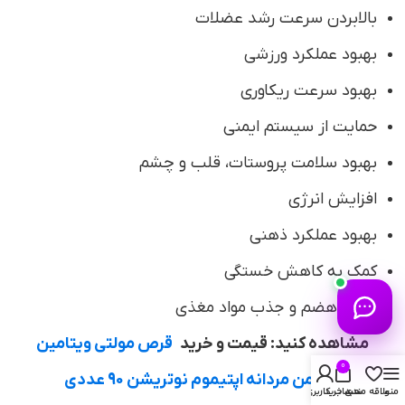
بالابردن سرعت رشد عضلات
بهبود عملکرد ورزشی
بهبود سرعت ریکاوری
حمایت از سیستم ایمنی
بهبود سلامت پروستات، قلب و چشم
افزایش انرژی
بهبود عملکرد ذهنی
کمک به کاهش خستگی
بهبود هضم و جذب مواد مغذی
مشاهده کنید: قیمت و خرید
قرص مولتی ویتامین
0
اپتی من مردانه اپتیموم نوتریشن 90 عددی
منو
علاقه مندی
سبد خرید
حساب کاربری من