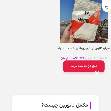
آمینو تائورین مای پروتئین | Myprotein
%100 Taurine Amino Acid
2,899,000
تومان
3,450,000
تومان
افزودن به سبد خرید
مکمل‌ تائورین چیست؟