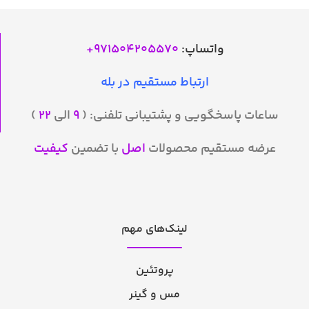
واتساپ:
971504205570
+
ارتباط مستقیم در بله
ساعات پاسخگویی و پشتیبانی تلفنی: (
۹
الی
۲۲
)
عرضه مستقیم محصولات
اصل
با تضمین
کیفیت
لینک‌های مهم
پروتئین
مس و گینر