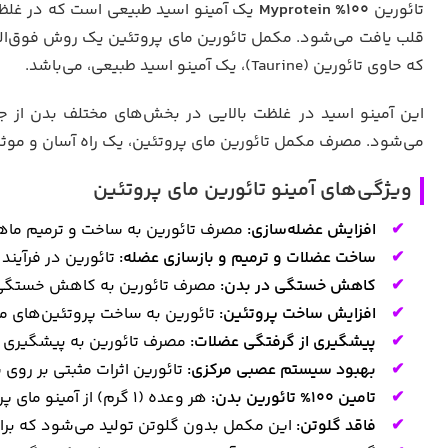
تائورین
Myprotein %100
یک آمینو اسید طبیعی است که در غلظ
قلب یافت می‌شود. مکمل تائورین مای پروتئین یک روش فوق‌ال
که حاوی تائورین (Taurine)، یک آمینو اسید طبیعی، می‌باشد.
این آمینو اسید در غلظت بالایی در بخش‌های مختلف بدن از
می‌شود. مصرف مکمل تائورین مای پروتئین، یک راه آسان و موثر 
ویژگی‌های آمینو تائورین مای پروتئین
افزایش عضله‌سازی:
مصرف تائورین به ساخت و ترمیم ماه
ساخت عضلات و ترمیم و بازسازی عضله:
تائورین در فرآیند
کاهش خستگی در بدن:
مصرف تائورین به کاهش خستگی و
افزایش ساخت پروتئین:
تائورین به ساخت پروتئین‌های مو
پیشگیری از گرفتگی عضلات:
مصرف تائورین به پیشگیری ا
بهبود سیستم عصبی مرکزی:
تائورین اثرات مثبتی بر رو
تامین 100% تائورین بدن:
هر وعده (1 گرم) از آمینو مای پروتئین، حاوی 1 گرم تائورین است که به بدن تائورین مورد نیاز را تامین می‌کند.
فاقد گلوتن:
این مکمل بدون گلوتن تولید می‌شود که برا