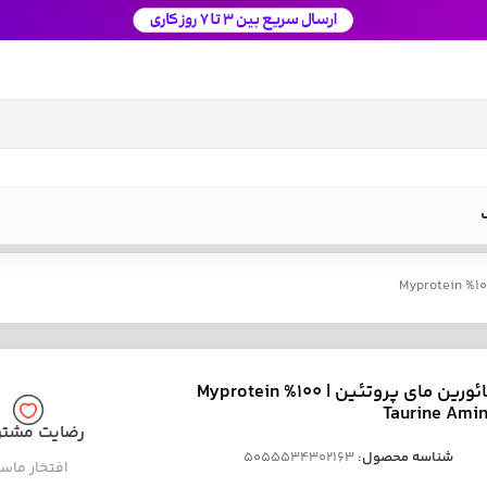
آمینو تائورین مای پروتئین | Myprotein %100
Taurine Ami
رضایت مشتر
شناسه محصول:
5055534302163
افتخار ماس