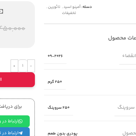
دسته:
آمینو اسید
,
تائورین
,
تخفیفات
450,000
عات محصول
انقضاء
09-2026
ا
250 گرم
برای دریافت 
 سروینگ
250 سروینگ
ارتباط در
حصول
ارتباط در 
پودری بدون طعم