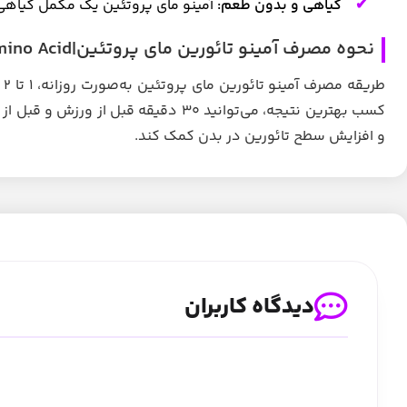
گیاهی و بدون طعم:
آمینو مای پروتئین یک مکمل گیاه
نحوه مصرف آمینو تائورین مای پروتئین|Myprotein %100 Taurine Amino Acid
کسب بهترین نتیجه، می‌توانید 30 دقیق
و افزایش سطح تائورین در بدن کمک کند.
دیدگاه کاربران