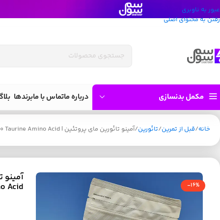
عبور به ناوبری
رفتن به محتوای اصلی
مکمل بدنسازی
درباره ما
تماس با ما
برندها
بلاگ
خانه
قبل از تمرین
تائورین
آمینو تائورین مای پروتئین | Myprotein %100 Taurine Amino Acid
no Acid
-16%