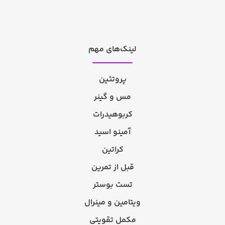
لینک‌های مهم
پروتئین
مس و گینر
کربوهیدرات
آمینو اسید
کراتین
قبل از تمرین
تست بوستر
ویتامین و مینرال
مکمل تقویتی