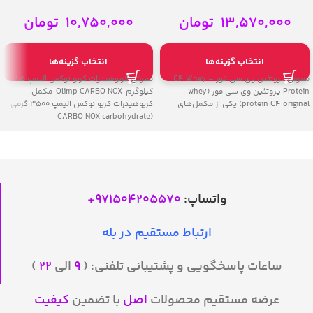
Protein
کیلوگرم | Olimp CARBO NOX
13,570,000
تومان
10,750,000
تومان
انتخاب گزینه‌ها
انتخاب گزینه‌ها
معرفی پروتئین وی سی فور – C4 Whey
معرفی کربوهیدرات کربو نوکس الیمپ 3.5
Protein پروتئین وی سی فور (whey
کیلوگرم Olimp CARBO NOX مکمل
protein C4 original) یکی از مکمل‌های
کربوهیدرات کربو نوکس الیمپ 3500 گرمی
(CARBO NOX carbohydrate
واتساپ:
971504205570
+
ارتباط مستقیم در بله
ساعات پاسخگویی و پشتیبانی تلفنی: (
۹
الی
۲۲
)
عرضه مستقیم محصولات
اصل
با تضمین
کیفیت