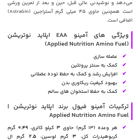
می‌دهد و نوشیدنی عالی قبل، حین و بعد از تمرین ورشی
است همچنین حاوی 45 میلی گرم آستراجین (AstraGin)
اضافی است.
ویژگی های آمینو EAA اپلاید نوتریشن
(Applied Nutrition Amino Fuel)
عضله سازی
کمک به سنتز پروتئین
افزایش رشد و کمک به حفظ توده عضلانی
بهبود کیفیت ریکاوری بدن
کمک به حفظ استخوان های سالم
ترکیبات آمینو فیول برند اپلاید نوتریشن |
Applied Nutrition Amino Fuel
هر وعده (۱۳ گرم) حاوی
۳
کیلو کالری،
۰.۴۹
گرم
کربوهیدرات کل،
۳
گرم لوسین،
۲.۵
گرم ال