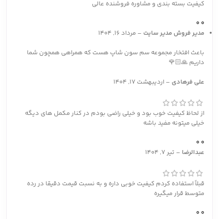
کیفیت بسته بندی و مشاوره فروشنده عالی
0
0
مدیر فروش
مدیر سایت
–
مرداد 16, 1404
باعث افتخار مجموعه سم سون شاپ هست که همراهی همچون شما
داریم 🙏🏻🌹
علی فرهادی
–
اردیبهشت 17, 1404
از لحاظ کیفیت خوب بود و خیلی راضی بودم در کنار مکمل های دیگه
خیلی میتونه مفید باشه
0
0
عبدالرضا
–
تیر 7, 1404
قبلاً استفاده کردم کیفیت خوبی داره و به نسبت قیمت دقیقا در رده
متوسط قرار میگیره
0
0