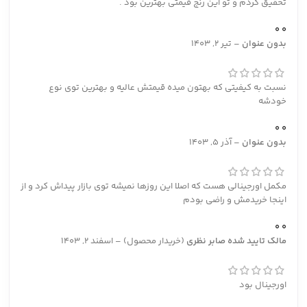
تحقیق کردم و تو این رنج قیمتی بهترین بود .
0
0
بدون عنوان
–
تیر 2, 1403
نسبت به کیفیتی که بهتون میده قیمتش عالیه و بهترین توی نوع
خودشه
0
0
بدون عنوان
–
آذر 5, 1403
مکمل اورجینالی هست که اصلا این روزها نمیشه توی بازار پیداش کرد و از
اینجا خریدمش و راضی بودم
0
0
مالک تایید شده
صابر نظری
(خریدار محصول)
–
اسفند 2, 1403
اورجینال بود