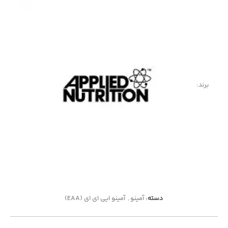
برند:
دسته:
آمینو
,
آمینو ایی ای ای (EAA)