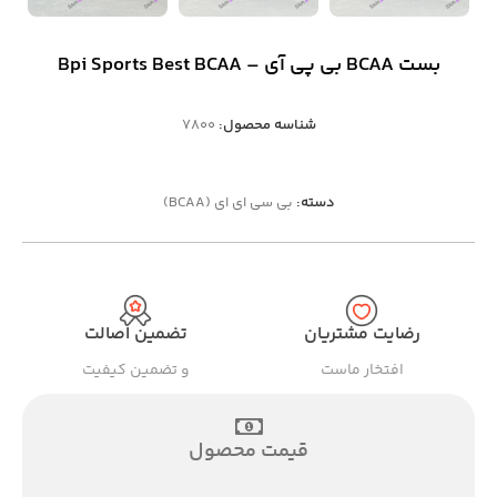
بست BCAA بی پی آی – Bpi Sports Best BCAA
شناسه محصول:
7800
دسته:
بی سی ای ای (BCAA)
رضایت مشتریان
تضمین اصالت
افتخار ماست
و تضمین کیفیت
قیمت محصول