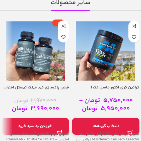
سایر محصولات
-7%
کراتین کری اکتور ماسل تک |
قرص پاکسازی کبد میلک تیستل افترایو
– Afterave Milk Thistle 60 Tablets
MuscleTech Cell Tech Creactor
5,750,000
تومان
–
3,970,000
تومان
5,950,000
تومان
3,690,000
تومان
انتخاب گزینه‌ها
افزودن به سبد خرید
معرفی کراتین سل تک کرکتور ماسل تک
معرفی قرص پاکسازی کبد میلک تیستل
MuscleTech Cell Tech Creactor کراتین سل
افترایو – Afterave Milk Thistle 60 Tablets