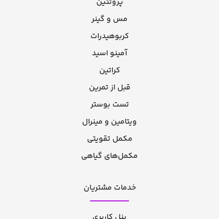
پروتئین
مس و گینر
کربوهیدرات
آمینو اسید
کراتین
قبل از تمرین
تست بوستر
ویتامین و مینرال
مکمل تقویتی
مکمل‌های گیاهی
خدمات مشتریان
پنل کاربری