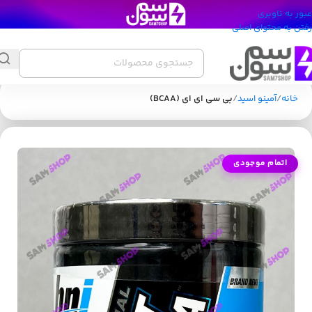
عبور به ناوبری
رفتن به محتوای اصلی
خانه
آمینو اسید
بی سی ای ای (BCAA)
اتمام موجودی