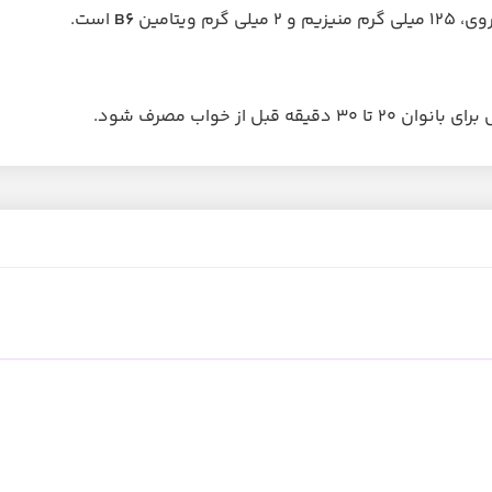
B۶
است.