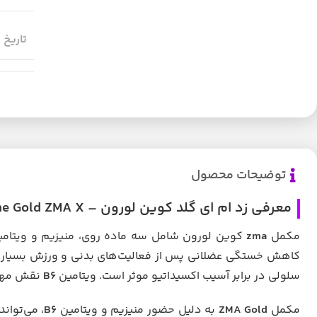
تاریخ 
توضیحات محصول
معرفی زد ام ای گلد کوین لورون – Kevin Levrone Gold ZMA X
مکمل
zma
کوین لورون شامل سه ماده روی، منیزیم و ویتام
کاهش خستگی عضلانی پس از فعالیت‌های بدنی و ورزش بسیار مو
سلولی در برابر آسیب اکسیداتیو موثر است. ویتامین
B۶
نقش مهمی
مکمل
ZMA Gold
به دلیل حضور منیزیم و ویتامین
B۶
، می‌توان