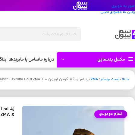
عبور به ناوبری
رفتن به محتوای اصلی
مکمل بدنسازی
درباره ما
تماس با ما
برندها
بلاگ
خانه
تست بوستر
ZMA
زد ام ای گلد کوین لورون – Kevin Levrone Gold ZMA X
ZMA X
اتمام موجودی