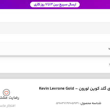
زد ام ای گلد کوین لورون – Kevin Levrone Gold
رضایت مشتر
شناسه محصول:
5903719205931
افتخار ماس