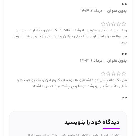
0
0
بدون عنوان
–
مرداد 2, 1403
ویتامین ها خیلی میتونن به رشد عضلات کمک کنن و بخاطر همین من
معمولا میخرم اما خارجی ها خیلی بهترن و این یکی از خارجی های خوب
بود
0
0
بدون عنوان
–
مرداد 6, 1403
من یک ماه پیش مو کاشتم و به توصیه دکترم این زینک رو خریدم و
خیلی تاثیر مثبتی رو رشد موها و پر پشت تر شدنش داشته
0
0
دیدگاه خود را بنویسید
نشانی ایمیل شما منتشر نخواهد شد.
بخش‌های موردنیاز