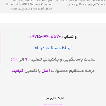
Sunshine Nutrition Vitamin D 1000 Iu, 100
تروث Nature’s Truth Glucosamine
Tablets ویتامین D1000 برند سان
Chondroitin MSM & Turmeric Complex
مکمل گلوکزامین و کندرویتین همراه
واتساپ:
971504205570
+
ارتباط مستقیم در بله
ساعات پاسخگویی و پشتیبانی تلفنی: (
۹
الی
۲۲
)
عرضه مستقیم محصولات
اصل
با تضمین
کیفیت
لینک‌های مهم