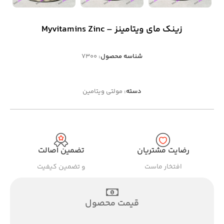
زینک مای ویتامینز – Myvitamins Zinc
شناسه محصول:
7300
دسته:
مولتی ویتامین
رضایت مشتریان
تضمین اصالت
افتخار ماست
و تضمین کیفیت
قیمت محصول