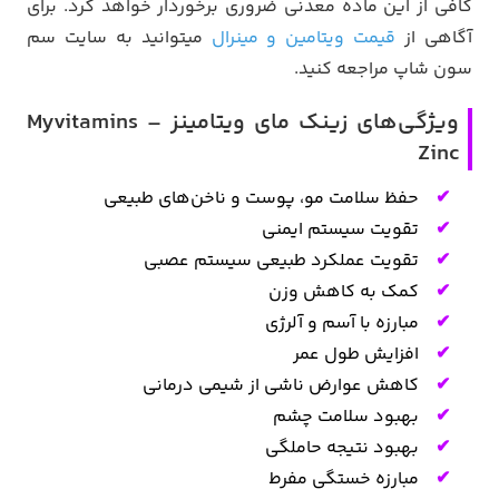
کافی از این ماده معدنی ضروری برخوردار خواهد کرد. برای
آگاهی از
قیمت ویتامین و مینرال
میتوانید به سایت سم
سون شاپ مراجعه کنید.
ویژگی‌های زینک مای ویتامینز – Myvitamins
Zinc
حفظ سلامت مو، پوست و ناخن‌های طبیعی
تقویت سیستم ایمنی
تقویت عملکرد طبیعی سیستم عصبی
کمک به کاهش وزن
مبارزه با آسم و آلرژی
افزایش طول عمر
کاهش عوارض ناشی از شیمی درمانی
بهبود سلامت چشم
بهبود نتیجه حاملگی
مبارزه خستگی مفرط