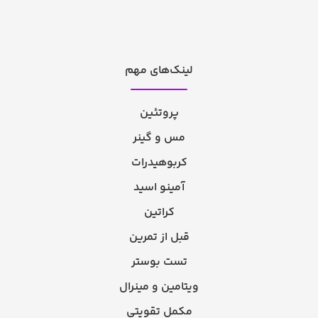
لینک‌های مهم
پروتئین
مس و گینر
کربوهیدرات
آمینو اسید
کراتین
قبل از تمرین
تست بوستر
ویتامین و مینرال
مکمل تقویتی