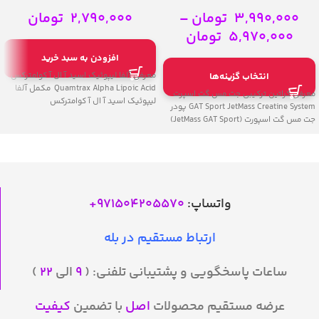
Quamtrax Alpha Lipoic Acid
GAT Sport JetMass Creatine System
3,990,000
تومان
–
2,790,000
تومان
5,970,000
تومان
افزودن به سبد خرید
معرفی آلفا لیپوئیک اسید آ ال آ کوامترکس
انتخاب گزینه‌ها
Quamtrax Alpha Lipoic Acid مکمل آلفا
معرفی کراتین ترکیبی جت مس گت اسپرت
لیپوئیک اسید آ ال آ کوامترکس
GAT Sport JetMass Creatine System پودر
جت مس گت اسپورت (JetMass GAT Sport)
واتساپ:
971504205570
+
ارتباط مستقیم در بله
ساعات پاسخگویی و پشتیبانی تلفنی: (
۹
الی
۲۲
)
عرضه مستقیم محصولات
اصل
با تضمین
کیفیت