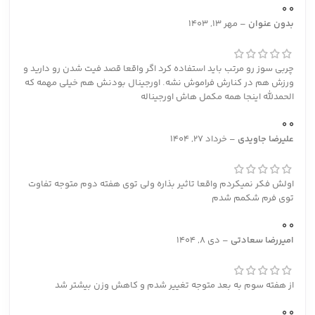
0
0
بدون عنوان
–
مهر 13, 1403
چربی سوز رو مرتب باید استفاده کرد اگر واقعا قصد فیت شدن رو دارید و
ورزش هم در کنارش فراموش نشه. اورجینال بودنش هم خیلی مهمه که
الحمدلله اینجا همه مکمل هاش اورجیناله
0
0
علیرضا جاویدی
–
خرداد 27, 1404
اولش فکر نمیکردم واقعا تاثیر بذاره ولی توی هفته دوم متوجه تفاوت
توی فرم شکمم شدم
0
0
امیررضا سعادتی
–
دی 8, 1404
از هفته سوم به بعد متوجه تغییر شدم و کاهش وزن بیشتر شد
0
0