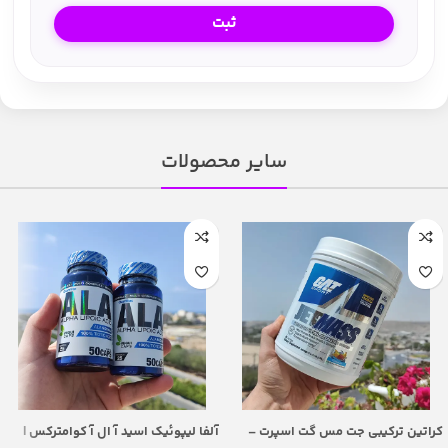
سایر محصولات
کراتین ترکیبی جت مس گت اسپرت –
آلفا لیپوئیک اسید آ ال آ کوامترکس |