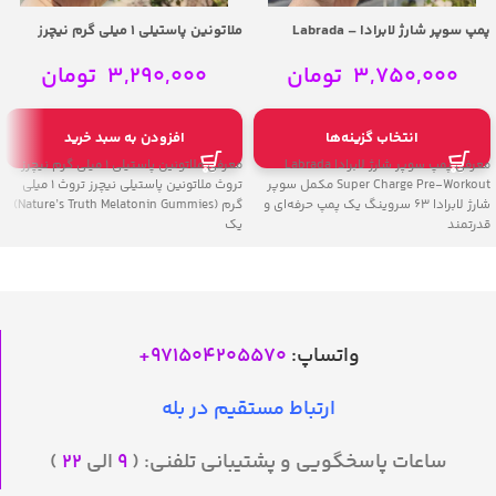
پمپ سوپر شارژ لابرادا – Labrada
ملاتونین پاستیلی 1 میلی گرم نیچرز
Super Charge Pre-Workout
تروث – Nature’s Truth Melatonin
Gummies 1 mg 60 Gummies
3,750,000
تومان
3,290,000
تومان
انتخاب گزینه‌ها
افزودن به سبد خرید
معرفی پمپ سوپر شارژ لابرادا Labrada
معرفی ملاتونین پاستیلی 1 میلی گرم نیچرز
Super Charge Pre-Workout مکمل سوپر
تروث ملاتونین پاستیلی نیچرز تروث 1 میلی
شارژ لابرادا 63 سروینگ یک پمپ حرفه‌ای و
گرم (Nature’s Truth Melatonin Gummies)
قدرتمند
یک
واتساپ:
971504205570
+
ارتباط مستقیم در بله
ساعات پاسخگویی و پشتیبانی تلفنی: (
۹
الی
۲۲
)