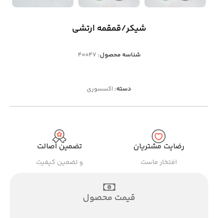
شیکر/قمقمه ارتشی
شناسه محصول:
40047
دسته:
اکسسوری
رضایت مشتریان
تضمین اصالت
افتخار ماست
و تضمین کیفیت
قیمت محصول