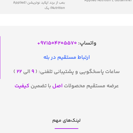
(Applied Nutrition L Glutamine
بمب از برند اپلاید نوتریشن (Applied
Nutrition) یک
واتساپ:
971504205570
+
ارتباط مستقیم در بله
ساعات پاسخگویی و پشتیبانی تلفنی: (
۹
الی
۲۲
)
عرضه مستقیم محصولات
اصل
با تضمین
کیفیت
لینک‌های مهم