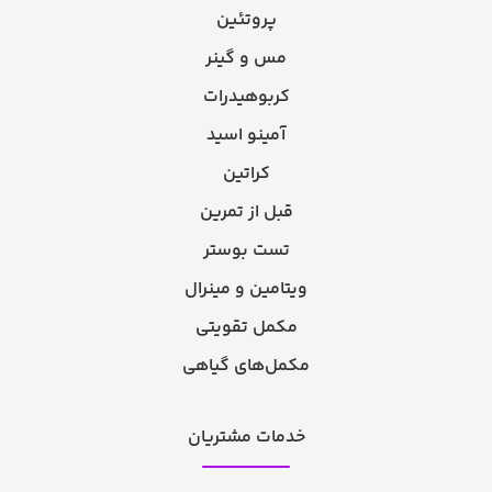
پروتئین
مس و گینر
کربوهیدرات
آمینو اسید
کراتین
قبل از تمرین
تست بوستر
ویتامین و مینرال
مکمل تقویتی
مکمل‌های گیاهی
خدمات مشتریان