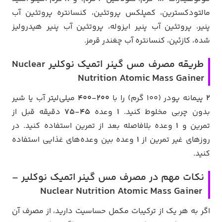
مالتودکسترین، کمپلکس پروتئین، کنسانتره پروتئین آب
پنیر، پروتئین آب پنیر ایزوله، پروتئین آب پنیر هیدرولیز
شده، کازئین، کنسانتره آب چغندر قرمز.
طریقه مصرف مس گینر اتمیک نوکلیر Nuclear
Nutrition Atomic Mass Gainer
2
پیمانه پودر (100 گرم) را با
200-400
میلی‌لیتر آب یا شیر
بدون چربی مخلوط کنید.
1
وعده
45-75
دقیقه قبل از
تمرین و
1
وعده بلافاصله بعد از تمرین استفاده کنید. در
روزهای غیر تمرین از
1
وعده بین وعده‌های غذایی استفاده
کنید.
نکات مهم در مصرف مس گینر اتمیک نوکلیر –
Nuclear Nutrition Atomic Mass Gainer
اگر به هر یک از ترکیبات مکمل حساسیت دارید، از مصرف آن