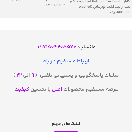
آقایان Applied Nutrition Sex Bomb سکس
ملاتونین نیچرز
بمب از برند اپلاید نوتریشن (Applied
Nutrition) یک
واتساپ:
971504205570
+
ارتباط مستقیم در بله
ساعات پاسخگویی و پشتیبانی تلفنی: (
۹
الی
۲۲
)
عرضه مستقیم محصولات
اصل
با تضمین
کیفیت
لینک‌های مهم