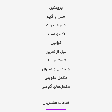
پروتئین
مس و گینر
کربوهیدرات
آمینو اسید
کراتین
قبل از تمرین
تست بوستر
ویتامین و مینرال
مکمل تقویتی
مکمل‌های گیاهی
خدمات مشتریان