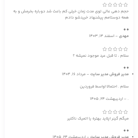
حجم دهی عالی توی مدت زمان خیلی کم باعث شد دوباره بخرمش و به
همه دوستامم پیشنهاد خریدشو دادم
0
0
مهدی
–
اسفند 14, 1403
سلام ، تا قبل عید موجود نمیشه ؟
0
0
مدیر فروش
مدیر سایت
–
مرداد 16, 1404
سلام . احتمالا اواسط فروردین
.
–
اردیبهشت 24, 1405
میگم گینر اپلاید بهتره یا اتمیک ناکلیر
0
0
مدیر فروش
مدیر سایت
–
اردیبهشت 24, 1405