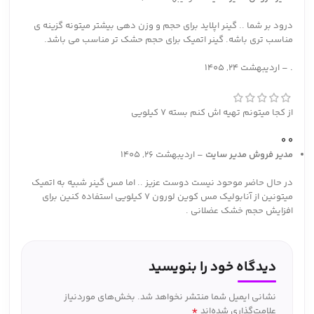
درود بر شما .. گینر اپلاید برای حجم و وزن دهی بیشتر میتونه گزینه ی
مناسب تری باشه. گینر اتمیک برای حجم حشک تر مناسب می باشد.
.
–
اردیبهشت 24, 1405
از کجا میتونم تهیه اش کنم بسته 7 کیلویی
0
0
مدیر فروش
مدیر سایت
–
اردیبهشت 26, 1405
در حال حاضر موحود نیست دوست عزیز .. اما مس گینر شبیه به اتمیک
میتونین از آنابولیک مس کوین لورون 7 کیلویی استفاده کنین برای
افزایش حجم خشک عضلانی .
دیدگاه خود را بنویسید
نشانی ایمیل شما منتشر نخواهد شد.
بخش‌های موردنیاز
*
علامت‌گذاری شده‌اند