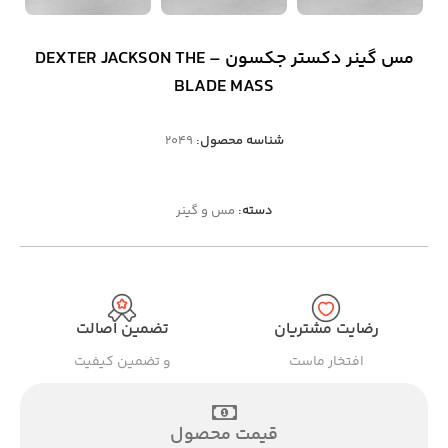
مس گینر دکستر جکسون – DEXTER JACKSON THE
BLADE MASS
شناسه محصول:
2049
دسته:
مس و گینر
رضایت مشتریان
تضمین اصالت
افتخار ماست
و تضمین کیفیت
قیمت محصول