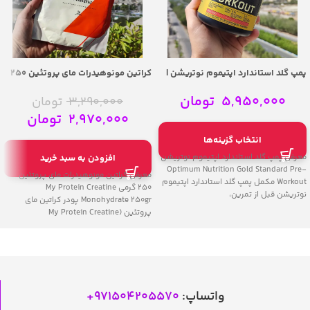
پمپ گلد استاندارد اپتیموم نوتریشن |
کراتین مونوهیدرات مای پروتئین 250
Optimum Nutrition Gold Standard
گرمی | My Protein Creatine
Monohydrate 250gr
Pre-Workout
5,950,000
تومان
3,290,000
تومان
2,970,000
تومان
انتخاب گزینه‌ها
معرفی پمپ گلد استاندارد اپتیموم نوتریشن
افزودن به سبد خرید
Optimum Nutrition Gold Standard Pre-
معرفی کراتین مونوهیدرات مای پروتئین
Workout مکمل پمپ گلد استاندارد اپتیموم
250 گرمی My Protein Creatine
نوتریشن قبل از تمرین،
Monohydrate 250gr پودر کراتین مای
پروتئین (My Protein Creatine
Monohydrate
واتساپ:
971504205570
+