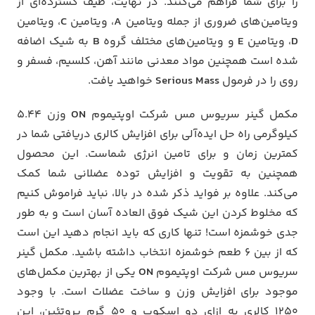
را برای شما فراهم می‌کنند. در نهایت، طیف گسترده‌ای از
ویتامین‌های ضروری از جمله ویتامین
A
، ویتامین
C
، ویتامین
D
، ویتامین
E
و ویتامین‌های مختلف گروه
B
به شیک اضافه
شده است همچنین مواد معدنی مانند آهن، کلسیم، فسفر و
روی را در فرمول
Serious Mass
خواهید یافت.
مکمل گینر سریوس مس شرکت اوپتیموم
ON
وزن 5.44
کیلوگرمی راه حل ایده‌آلی برای افزایش کالری دریافتی شما در
کمترین زمان و برای تامین انرژی شماست. این محصول
همچنین به تقویت و افزایش توده عضلانی شما کمک
می‌کند. علاوه بر فواید ذکر شده در بالا، نباید فراموش کنیم
که مخلوط کردن این شیک فوق العاده آسان است و به طور
جدی خوشمزه است! تنها کاری که باید انجام دهید این است
که از بین 6 طعم خوشمزه انتخاب داشته باشید. مکمل گینر
سریوس مس شرکت اوپتیموم
ON
یکی از بهترین مکمل‌های
موجود برای افزایش وزن و ساخت عضلات است. با وجود
1250 کالری به ازای دو اسکوپ و 50 گرم پروتئین، این