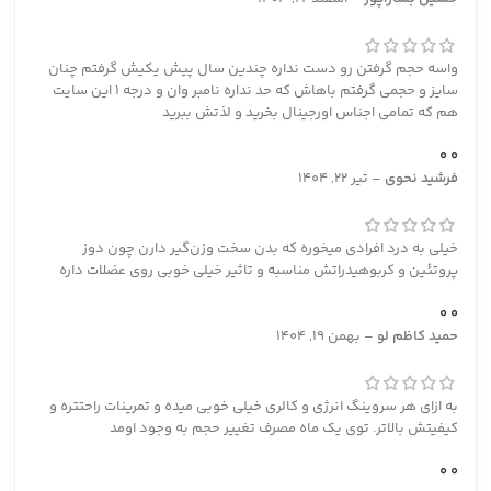
واسه حجم گرفتن رو دست نداره چندین سال پیش یکیش گرفتم چنان
سایز و حجمی گرفتم باهاش که حد نداره نامبر وان و درجه ۱ این سایت
هم که تمامی اجناس اورجینال بخرید و لذتش ببرید
0
0
فرشید نحوی
–
تیر 22, 1404
خیلی به درد افرادی میخوره که بدن سخت‌ وزن‌گیر دارن چون دوز
پروتئین و کربوهیدراتش مناسبه و تاثیر خیلی خوبی روی عضلات داره
0
0
حمید کاظم لو
–
بهمن 19, 1404
به ازای هر سروینگ انرژی و کالری خیلی خوبی میده و تمرینات راحتتره و
کیفیتش بالاتر. توی یک ماه مصرف تغییر حجم به وجود اومد
0
0