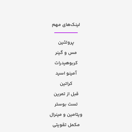
لینک‌های مهم
پروتئین
مس و گینر
کربوهیدرات
آمینو اسید
کراتین
قبل از تمرین
تست بوستر
ویتامین و مینرال
مکمل تقویتی