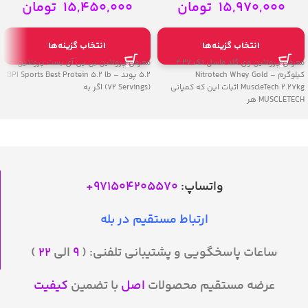
(72 Servings)
MuscleTech
15,970,000
تومان
15,450,000
تومان
انتخاب گزینه‌ها
انتخاب گزینه‌ها
معرفی پروتئین وی گلد ماسل تک 2.27
معرفی پروتئین بی پی آی بست پروتئین
کیلوگرم – Nitrotech Whey Gold
۵.۲ پوند – BPI Sports Best Protein 5.2 lb
MuscleTech 2.27kg اثبات این که کمپانی
(72 Servings) اگر به
MUSCLETECH هر
واتساپ:
971504205570
+
ارتباط مستقیم در بله
ساعات پاسخگویی و پشتیبانی تلفنی: (
۹
الی
۲۲
)
عرضه مستقیم محصولات
اصل
با تضمین
کیفیت