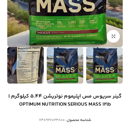
بزرگنمایی تصویر
گینر سریوس مس اپتیموم نوتریشن 5.44 کیلوگرم |
OPTIMUM NUTRITION SERIOUS MASS 12lb
شناسه محصول:
748927023800