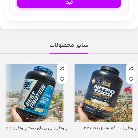
سایر محصولات
پروتئین وی گلد ماسل تک 2.27
پروتئین بی پی آی بست پروتئین ۵.۲
کیلوگرم – Nitrotech Whey Gold
پوند – BPI Sports Best Protein 5.2 lb