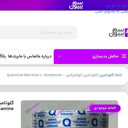
عبور به ناوبری
رفتن به محتوای اصلی
مکمل بدنسازی
درباره ما
تماس با ما
برندها
بلاگ
خانه
گلوتامین
گلوتامین کوامترکس – Quamtrax Nutrition L-Glutamine
tamine
اتمام موجودی