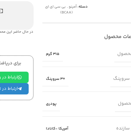
دسته:
آمینو
,
بی سی ای ای
(BCAA)
در حال حاضر این محص
عات محصول
حصول
315 گرم
برای دریافت 
ارتباط در
 سروینگ
30 سروینگ
ارتباط در 
حصول
پودری
سازنده
آمریکا -کانادا