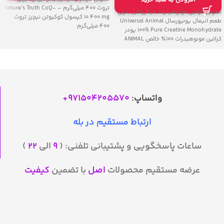
تروث 400 میلی‌گرم – Nature’s Truth CoQ-
معرفی کراتین مونوهیدرات میکرونایز بدون
10 400 mg کپسول کوکیوتن نیچرز تروث
طعم انیمال یونیورسال Universal Animal
400 میلی‌گرم
100% Pure Creatine Monohydrate پودر
کراتین مونوهیدرات ۱۰۰٪ خالص ANIMAL
واتساپ:
971504205570
+
ارتباط مستقیم در بله
ساعات پاسخگویی و پشتیبانی تلفنی: (
۹
الی
۲۲
)
عرضه مستقیم محصولات
اصل
با تضمین
کیفیت