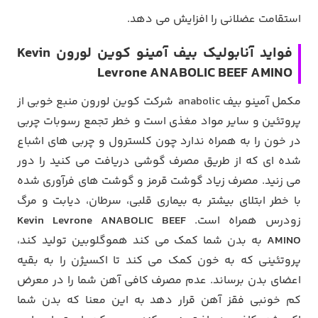
استقامت عضلانی را افزایش می دهد.
فواید آنابولیک بیف آمینو کوین لورون Kevin
Levrone ANABOLIC BEEF AMINO
مکمل آمینو بیف anabolic شرکت کوین لورون منبع خوبی از
پروتئین و سایر مواد مغذی است و خطر تجمع رسوبات چربی
در خون را به همراه ندارد چون کلسترول و چربی های اشباع
شده ای که از طریق مصرف گوشی دریافت می کنید را دور
می زنید. مصرف زیاد گوشت قرمز و گوشت های فرآوری شده
با خطر ابتلای بیشتر به بیماری قلبی، سرطان، دیابت و مرگ
زودرس همراه است.
Kevin Levrone ANABOLIC BEEF
AMINO
به بدن شما کمک می کند هموگلوبین تولید کند،
پروتئینی که به خون کمک می کند تا اکسیژن را به بقیه
اعضای بدن برساند. عدم مصرف کافی آهن شما را در معرض
کم خونبی فقز آهن قرار دهد به این معنا که بدن شما