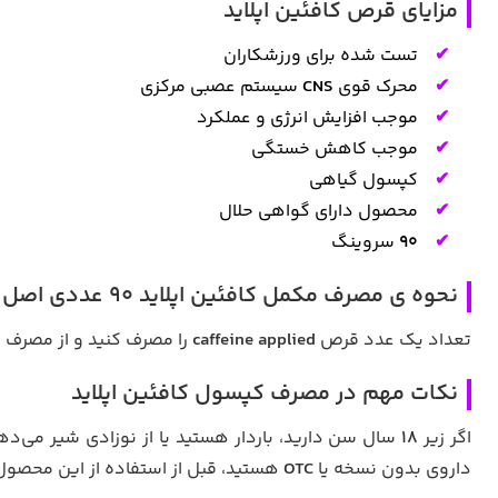
مزایای قرص کافئین اپلاید
تست شده برای ورزشکاران
محرک قوی
CNS
سیستم عصبی مرکزی
موجب افزایش انرژی و عملکرد
موجب کاهش خستگی
کپسول گیاهی
محصول دارای گواهی حلال
90
سروینگ
نحوه ی مصرف مکمل کافئین اپلاید 90 عددی اصل
تعداد یک عدد قرص
caffeine applied
را مصرف کنید و از مصرف 
نکات مهم در مصرف کپسول کافئین اپلاید
اگر زیر
18
سال سن دارید، باردار هستید یا از نوزادی شیر می‌د
داروی بدون نسخه یا
OTC
هستید، قبل از استفاده از این محصو