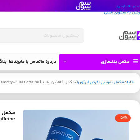
عبور به ناوبری
رفتن به محتوای اصلی
مکمل بدنسازی
درباره ما
تماس با ما
برندها
بلاگ
خانه
مکمل تقویتی
قرص انرژی زا
مکمل کافئین اپلاید | Applied Nutrition Velocity-Fuel Caffeine
affeine
-57%