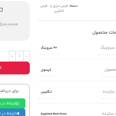
دسته:
قرص انرژی زا
,
قرص
کافئین
850,000
عات محصول
 سروینگ
90 سروینگ
ا
حصول
کپسول
برای دریافت 
سازنده
انگلیس
ارتباط در
سازنده
ارتباط در 
Applied Nutrition