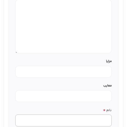
مزایا
معایب
*
نام