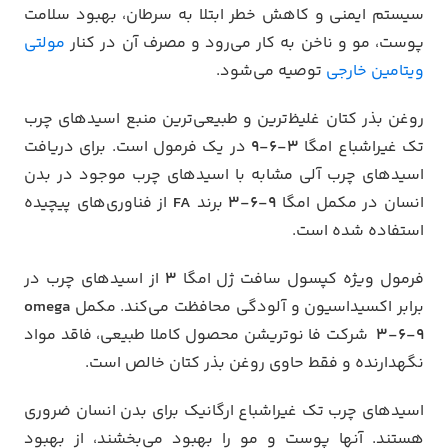
سیستم ایمنی و کاهش خطر ابتلا به سرطان، بهبود سلامت
پوست، مو و ناخن به کار می‌رود و مصرف آن در کنار
مولتی
ویتامین خارجی
توصیه می‌شود.
روغن بذر کتان غلیظ‌ترین و طبیعی‌ترین منبع اسیدهای چرب
تک غیراشباع امگا
3-6-9
در یک فرمول است. برای دریافت
اسیدهای چرب آلی مشابه با اسیدهای چرب موجود در بدن
انسان در مکمل امگا
9-6-3
برند
FA
از فناوری‌های پیچیده
استفاده شده است.
فرمول ویژه کپسول سافت ژل امگا
3
از اسیدهای چرب در
برابر اکسیداسیون و آلودگی محافظت می‌کند. مکمل
omega
3-6-9
شرکت فا نوتریشن محصول کاملا طبیعی، فاقد مواد
نگهدارنده و فقط حاوی روغن بذر کتان خالص است.
اسیدهای چرب تک غیراشباع ارگانیک برای بدن انسان ضروری
هستند. آنها پوست و مو را بهبود می‌بخشند، از بهبود