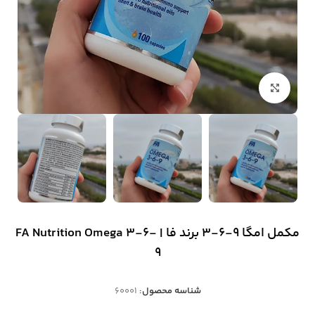
بزرگنمایی تصویر
مکمل امگا 9-6-3 برند فا | FA Nutrition Omega 3-6-
9
شناسه محصول:
60001