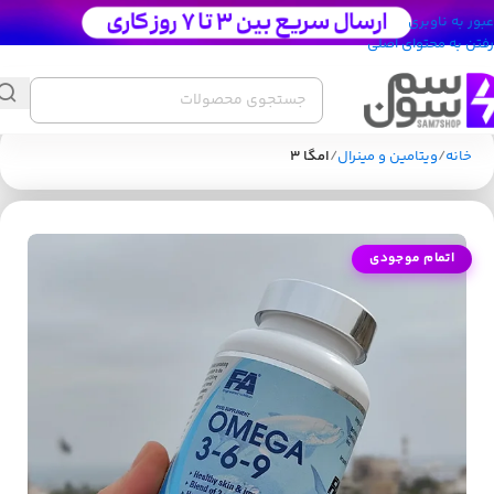
عبور به ناوبری
رفتن به محتوای اصلی
خانه
ویتامین و مینرال
امگا 3
اتمام موجودی