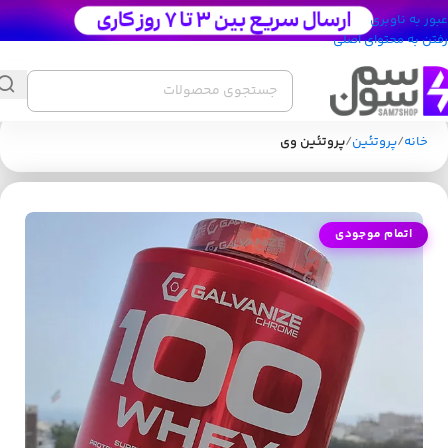
عبور به ناوبری
رفتن به محتوای اصلی
خانه
پروتئین
پروتئین وی
اتمام موجودی