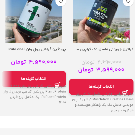
کراتین جویدنی ماسل تک کراپیور –
پروتئین گیاهی رول وان | Rule one
Plant Protein
MuscleTech Creatine Chews
4,590,000
تومان
4,690,000
تومان
3,599,000
تومان
انتخاب گزینه‌ها
معرفی پروتئین گیاهی رول وان Rule one
انتخاب گزینه‌ها
Plant Protein پروتئین گیاهی برند رول وان
معرفی کراتین جویدنی ماسل تک کراپیور
R1 Plant Protein، یک مکمل پروتئینی
MuscleTech Creatine Chews کراتین کراپیور
100٪
جویدنی ماسل تک یک راهکار هوشمند و
خوش‌طعم برای