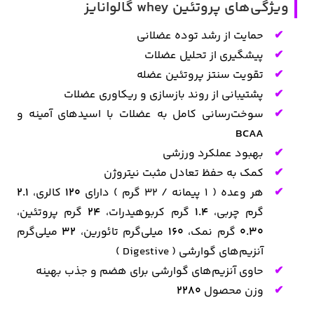
ویژگی‌های پروتئین whey گالوانایز
حمایت از رشد توده عضلانی
پیشگیری از تحلیل عضلات
تقویت سنتز پروتئین عضله
پشتیبانی از روند بازسازی و ریکاوری عضلات
سوخت‌رسانی کامل به عضلات با اسیدهای آمینه و
BCAA
بهبود عملکرد ورزشی
کمک به حفظ تعادل مثبت نیتروژن
هر وعده ( 1 پیمانه / 32 گرم ) دارای
120
کالری،
2.1
گرم چربی،
1.4
گرم کربوهیدرات،
24
گرم پروتئین،
0.30
گرم نمک،
160
میلی‌گرم تائورین،
32
میلی‌گرم
آنزیم‌های گوارشی ( Digestive )
حاوی آنزیم‌های گوارشی برای هضم و جذب بهینه
وزن محصول
2280