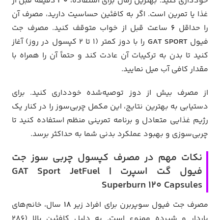
خودداری کنید. بهترین زمان برای استفاده،
30
دقیقه قبل از
غذا یا تمرین است. اگر به کافئین حساسیت دارید، مصرف آن
را حداقل
6
ساعت قبل از خواب متوقف کنید. مصرف جت
فیول
GAT SPORT
را با دوز کمتر (1 تا 2 کپسول در روز) آغاز
کنید تا بدن به ترکیبات آن عادت کند و حتماً آن را همراه با
مقدار کافی آب میل نمایید.
از مصرف بیش از دوز توصیه‌شده خودداری کنید. برای
دستیابی به بهترین نتایج، این مکمل چربی‌سوز را در کنار یک
رژیم غذایی متعادل و برنامه تمرینی منظم استفاده کنید تا
چربی‌سوزی و بهبود عملکرد بدنی شما به حداکثر برسد.
نکات مهم در مصرف کپسول چربی‌ سوز جت
فیول گت اسپرت | GAT Sport JetFuel
Superburn 120 Capsules
مصرف جت فیول سوپربرن برای افراد زیر
18
سال، خانم‌های
باردار و شیرده ممنوع است. به دلیل کافئین بالا (286