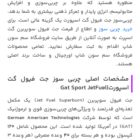
منظوره هستید که علاوه بر چربی‌سوزی و افزایش
متابولیسم، انرژی پایدار و تمرکز ذهنی بیشتری به شما بدهد،
چربی‌سوز جت فیول گت اسپورت یک گزینه عالی است. برای
خرید چربی سوز
و اطلاع از قیمت جت فیول سوپربرن گت
اسپرت به صورت آنلاین از طریق سایت فروشگاه سم سون
شاپ اقدام به ثبت سفارش نمایید. تمامی محصولات
فروشگاه سم سون شاپ اورجینال و ساخت برند اصلی
هستند.
مشخصات اصلی چربی سوز جت فیول گت
اسپورت|Gat Sport JetFuel
جت فیول سوپربرن (Jet Fuel Superburn) یک مکمل
تغذیه‌ای قدرتمند با ویژگی‌های چربی‌سوزی قوی و ترموژنیک
است که توسط شرکت
German American Technologies
(GAT) در آمریکا تولید شده است. این محصول شامل
120
کپسول بوده و هر بسته برای
40
وعده مصرفی (هر وعده 3