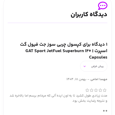
دیدگاه کاربران
1 دیدگاه برای
کپسول چربی‌ سوز جت فیول گت
اسپرت | GAT Sport JetFuel Superburn 120
Capsules
مهسا امامی
–
بهمن 18, 1404
مدت زیادی طول کشید تا به اون ایده آلی که میخام برسم اما بالاخره شد
و نتیجه رضایت بخش بود
0
0