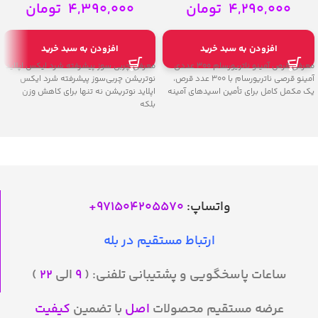
Tablets
4,290,000
تومان
4,390,000
تومان
افزودن به سبد خرید
افزودن به سبد خرید
معرفی قرص آمینو ناتریورسام 300 عددی
معرفی چربی سوز پیشرفته شرد ایکس اپلاید
آمینو قرصی ناتریورسام با ۳۰۰ عدد قرص،
نوتریشن چربی‌سوز پیشرفته شرد ایکس
یک مکمل کامل برای تأمین اسیدهای آمینه
اپلاید نوتریشن نه تنها برای کاهش وزن
بلکه
واتساپ:
971504205570
+
ارتباط مستقیم در بله
ساعات پاسخگویی و پشتیبانی تلفنی: (
۹
الی
۲۲
)
عرضه مستقیم محصولات
اصل
با تضمین
کیفیت