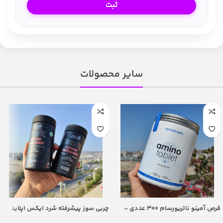
سایر محصولات
قرص آمینو ناتریورسام 300 عددی –
چربی سوز پیشرفته شرد ایکس اپلاید
Nutriversum Amino Tablet 300
نوتریشن | Applied Nutrition Shred X