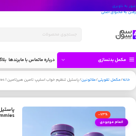
عبور به ناوبری
رفتن به محتوای اصلی
مکمل بدنسازی
درباره ما
تماس با ما
برندها
بلاگ
خانه
مکمل تقویتی
ملاتونین
پاستیل تنظیم خواب اسلیپ تامین هیرتامین | Hairtamin Sleeptamin 60 Vegan Gummies
پاستیل 
ummies
-73%
اتمام موجودی