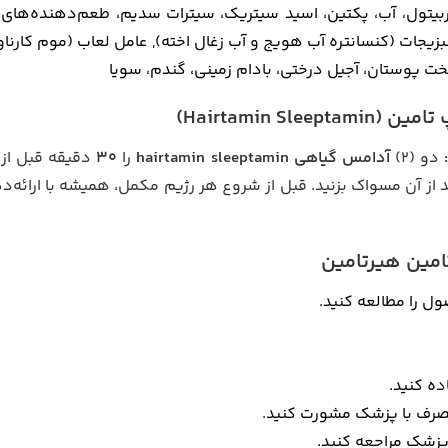
ربیتول، آب، پکتین، اسید سیتریک، سیترات سدیم، طعم‌دهنده‌ها
جات (کنسانتره آب هویج و آب زغال اخته), عامل لعاب (موم کارناوب
 پوستان، آجیل درختی، بادام زمینی، گندم، سویا
Hairtamin)
دو (2)
آدامس گیاهی hairtamin sleeptamin
را
30
دقیقه قبل از
د از آن مسواک بزنید. قبل از شروع هر رژیم مکمل، همیشه با ارائه‌
مین هیرتامین
ل را مطالعه کنید.
ه کنید.
 مصرف با پزشک مشورت کنید.
پزشک مراجعه کنید.