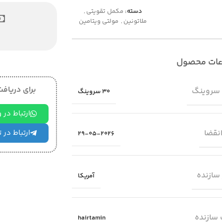
دسته:
مکمل تقویتی
,
ملاتونین
,
مولتی ویتامین
عات محصول
برای دریافت 
 سروینگ
30 سروینگ
ارتباط در
انقضا
ارتباط در 
29-05-2026
سازنده
آمریکا
سازنده
hairtamin