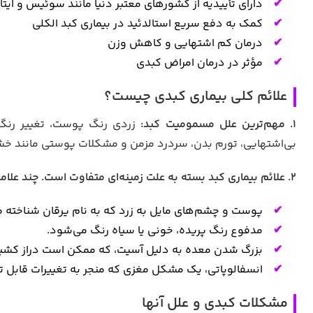
دارای تأییدیه از کشورهای معتبر دنیا مانند سوئیس و ایتال
کمک به دفع سریع استالدئید در بیماری کبد الکلی
درمان کم اشتهایی و کاهش وزن
مؤثر در درمان امراض کبدی
علائم کلی بیماری کبدی چیست؟
1. مهم‌ترین علل مسمومیت کبد:
زردی رنگ پوست، تغییر رنگ 
بی‌اشتهایی، تورم بدن، سردرد مزمن و مشکلات پوستی مانند 
2. علائم بیماری کبد بسته به علت زمینه‌ای متفاوت است. چند علامت کلی می تواند نشان‌دهنده نوعی آسیب شدید کبدی باشد. این شامل:
پوست و چشم‌های مایل به زرد که به نام یرقان شناخته 
مدفوع رنگ پریده، خونی یا سیاه رنگ می‌شود.
بزرگ شدن معده به دلیل آسیت، که ممکن است دراز کشیدن 
انسفالوپاتی، یک مشکل مغزی که منجر به تغییرات قابل 
مشکلات کبدی و علل آنها