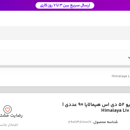
قرص لیو 52 دی اس هیمالایا 90 عددی |
Himalaya Liv
رضایت مشتر
شناسه محصول:
8901138110017
افتخار ماس