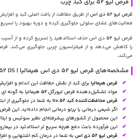
قرص لیو ۵۲ برای کبد چرب
قرص لیو ۵۲ دی اس
از طریق حفاظت از بافت اصلی کبد و افزایش
فعالیت‌های غشای سلولی جلوگیری کرده و دوره بهبود را تسریع
قرص لیو
۵۲
دی اس حذف استالدهید را تسریع کرده و از آسیب ک
را کاهش می‌دهد و از فیلتراسیون چربی جلوگیری می‌کند. قرص
می‌کند.
مشخصه‌های قرص لیو 52 دی اس هیمالیا | Himalaya Liv 52 DS
قرص هیمالیا
برای کبد از نقش حفاظت این اندام و افزایش
مواد تشکیل‌دهنده قرص لیورگل
52
هیمالیا به گونه ای 
قرص محافظت‌کننده کبد liv.52
به شما در جلوگیری از ابت
اگر شیمی درمانی یا پرتو درمانی انجام داده‌اید، این قرص
این محصول از کشورهای پیشرفته‌ای نظیر سوئیس و ایتالیا 
این فرآورده باعث دفع هرچه سریع تر استالدئید در بیمار
قرص لیو 52 دی اس
به شما در درمان کم اشتهایی و افزا