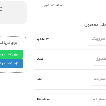
دسته:
کبد شور
عات محصول
 سروینگ
90 عددی
برای دریافت 
ارتباط در
حصول
تبلت
ارتباط در 
سازنده
هند
سازنده
Himalaya