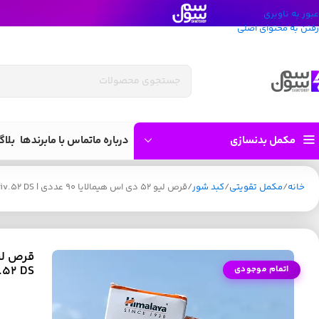
عبور به ناوبری
رفتن به محتوای اصلی
مکمل بدنسازی
درباره ما
تماس با ما
برندها
بلاگ
خانه
مکمل تقویتی
کبد شور
قرص لیو 52 دی اس هیمالایا 90 عددی | Himalaya Liv.52 DS
.52 DS
اتمام موجودی