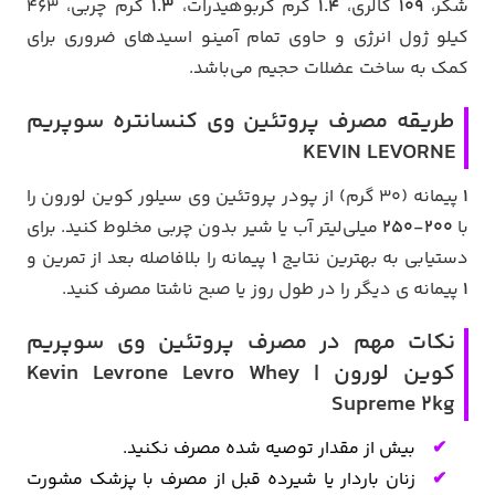
شکر،
109
کالری،
1.4
گرم کربوهیدرات،
1.3
گرم چربی، 463
کیلو ژول انرژی و حاوی تمام آمینو اسیدهای ضروری برای
کمک به ساخت عضلات حجیم می‌باشد.
طریقه مصرف پروتئین وی کنسانتره سوپریم
KEVIN LEVORNE
1
پیمانه (30 گرم) از پودر پروتئین وی سیلور کوین لورون را
با
200-250
میلی‌لیتر آب یا شیر بدون چربی مخلوط کنید. برای
دستیابی به بهترین نتایج
1
پیمانه را بلافاصله بعد از تمرین و
1
پیمانه ی دیگر را در طول روز یا صبح ناشتا مصرف کنید.
نکات مهم در مصرف پروتئین وی سوپریم
کوین لورون | Kevin Levrone Levro Whey
Supreme 2kg
بیش از مقدار توصیه شده مصرف نکنید.
زنان باردار یا شیرده قبل از مصرف با پزشک مشورت