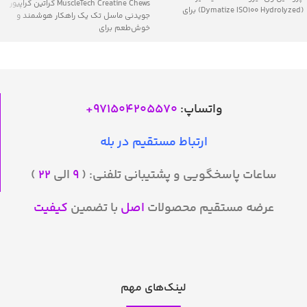
MuscleTech Creatine Chews کراتین کراپیور
(Dymatize ISO100 Hydrolyzed) برای
جویدنی ماسل تک یک راهکار هوشمند و
دستیابی
خوش‌طعم برای
واتساپ:
971504205570
+
ارتباط مستقیم در بله
ساعات پاسخگویی و پشتیبانی تلفنی: (
۹
الی
۲۲
)
عرضه مستقیم محصولات
اصل
با تضمین
کیفیت
لینک‌های مهم