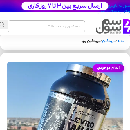
عبور به ناوبری
رفتن به محتوای اصلی
خانه
پروتئین
پروتئین وی
اتمام موجودی