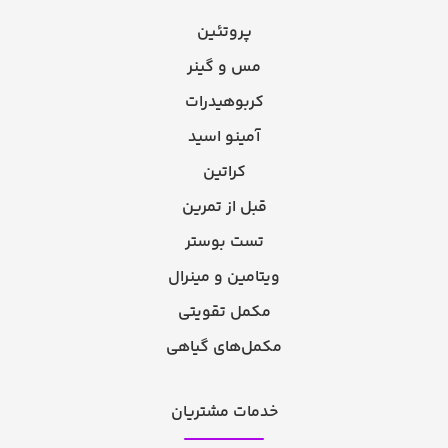
پروتئین
مس و گینر
کربوهیدرات
آمینو اسید
کراتین
قبل از تمرین
تست بوستر
ویتامین و مینرال
مکمل تقویتی
مکمل‌های گیاهی
خدمات مشتریان