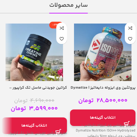
سایر محصولات
-23%
پروتئین وی ایزوله دایماتیز | Dymatize
کراتین جویدنی ماسل تک کراپیور –
MuscleTech Creatine Chews
Nutrition ISO100 Hydrolyzed
28,500,000
تومان
4,690,000
تومان
3,599,000
تومان
انتخاب گزینه‌ها
معرفی پروتئین وی ایزوله دایماتیز –
انتخاب گزینه‌ها
Dymatize Nutrition ISO100 Hydrolyzed
معرفی کراتین جویدنی ماسل تک کراپیور
پروتئین وی ایزوله 100% دایماتیز