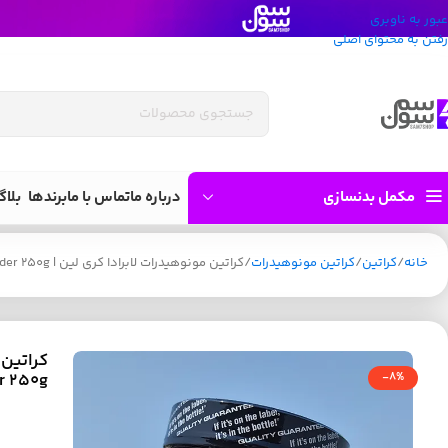
عبور به ناوبری
رفتن به محتوای اصلی
مکمل بدنسازی
درباره ما
تماس با ما
برندها
بلاگ
خانه
کراتین
کراتین مونوهیدرات
کراتین مونوهیدرات لابرادا کری لین | Labrada Crea Lean Strength Creatine Powder 250g
er 250g
-8%