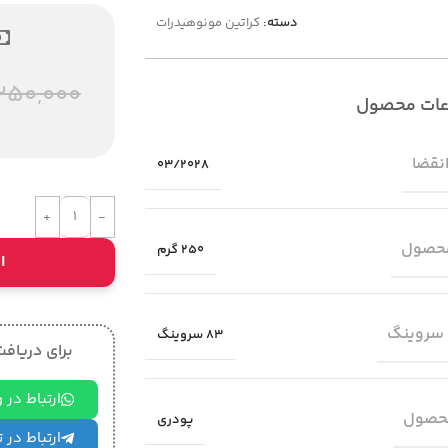
دسته:
کراتین مونوهیدرات
250,000
عات محصول
انقضا
03/2028
حصول
250 گرم
ا
 سروینگ
83 سروینگ
برای دریافت 
ارتباط در
حصول
پودری
ارتباط در 