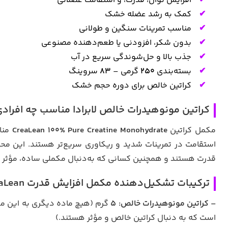
افزایش توان، قدرت، و استقامت عضلانی
کمک به رشد عضله خشک
مناسب تمرینات سنگین و طولانی
بدون شکر، افزودنی یا طعم‌دهنده مصنوعی
جذب بالا و حل‌شوندگی سریع در آب
بسته‌بندی
۲۵۰
گرمی –
۸۳
سروینگ
کراتین خالص برای دوره حجم خشک
کراتین مونوهیدرات خالص لابرادا مناسب چه افراد
مکمل کراتین
CreaLean 100% Pure Creatine Monohydrate
مناس
استقامت در تمرینات شدید و ریکاوری سریع‌تر هستند. این محصول
قدرت هستند و همچنین کسانی که به‌دنبال مکملی ساده، مؤثر و ب
ترکیبات تشکیل‌دهنده مکمل افزایش قدرت CreaLean برند لابرادا (هر سروینگ – ۱ پیمانه معادل ۵ گرم)
– کراتین مونوهیدرات خالص:
۵
گرم (هیچ ماده دیگری به این مکم
است که به دنبال کراتین خالص و مؤثر هستند.)