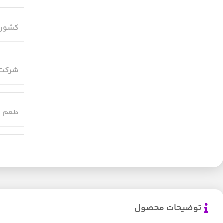
کشور 
شرکت 
طعم
توضیحات محصول