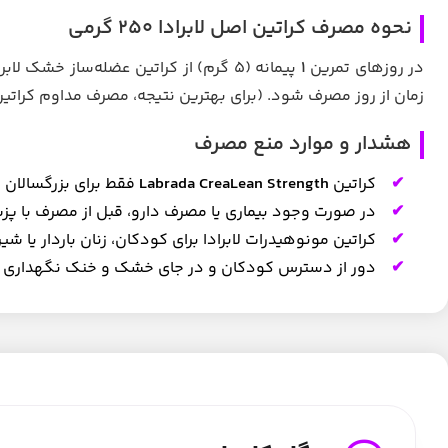
نحوه مصرف کراتین اصل لابرادا ۲۵۰ گرمی
در روزهای تمرین
1
پیمانه (۵ گرم) از کراتین عضله‌ساز خشک لابرادا بلافاصله پس از تمرین، با آب یا آبمیوه مصرف شود و در روزهای بدون تمرین
زمان از روز مصرف شود. (برای بهترین نتیجه، مصرف مداوم کراتی
هشدار و موارد منع مصرف
کراتین
Labrada CreaLean Strength
فقط برای بزرگسالان
در صورت وجود بیماری یا مصرف دارو، قبل از مصرف با 
کراتین مونوهیدرات لابرادا برای کودکان، زنان باردار یا ش
دور از دسترس کودکان و در جای خشک و خنک نگهداری 