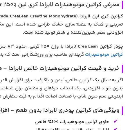
معرفی کراتین مونوهیدرات لابرادا کری لین Labrada Crea Lean Strength Creatine Powder 250g
کراتین کری لین لابرادا (Labrada CreaLean Creatine Monohydrate)
تمرینی و کمک به عضله‌سازی خشک طراحی شده است. این مکمل
افزودنی مضر، شیرین‌کننده یا شکر تولید شده است.
پودر کراتین Crea Lean لابرادا
با وزن
۲۵۰
گرمی، حدود
۸۳
سروی
کراتین مونوهیدرات
گزینه‌ای مناسب برای ورزشکارانی است که به
خرید و قیمت کراتین مونوهیدرات خالص لابرادا – Labrada CreaLean Creatine
اگر به‌دنبال یک کراتین خالص، ایمن و باکیفیت برای افزایش ق
بدون مواد افزودنی، یک انتخاب حرفه‌ای و مطمئن برای شماست. 
اینترنتی سم سون شاپ با ضمانت اصالت اقدام به ثبت سفارش ن
ویژگی‌های کراتین پودری لابرادا بدون طعم – اف
حاوی کراتین مونوهیدرات
۱۰۰٪
خالص