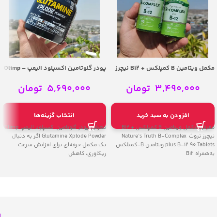
مکمل ویتامین B کمپلکس + B12 نیچرز
پودر گلوتامین اکسپلود الیمپ – Olimp
تروث | Nature’s Truth B-Complex plus
Glutamine Xplode Powder
B-12 90 Tablets
3,490,000
تومان
5,690,000
تومان
افزودن به سبد خرید
انتخاب گزینه‌ها
معرفی مکمل ویتامین B کمپلکس + B12
معرفی پودر گلوتامین اکسپلود الیمپ Olimp
نیچرز تروث Nature’s Truth B-Complex
Glutamine Xplode Powder اگر به دنبال
plus B-12 90 Tablets ویتامین B-کمپلکس
یک مکمل حرفه‌ای برای افزایش سرعت
به‌همراه B12
ریکاوری، کاهش