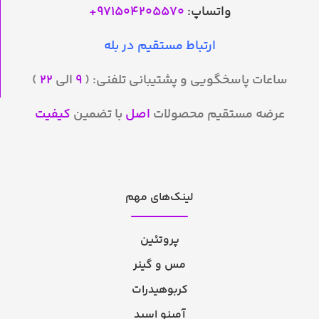
واتساپ:
971504205570
+
ارتباط مستقیم در بله
ساعات پاسخگویی و پشتیبانی تلفنی: (
۹
الی
۲۲
)
عرضه مستقیم محصولات
اصل
با تضمین
کیفیت
لینک‌های مهم
پروتئین
مس و گینر
کربوهیدرات
آمینو اسید