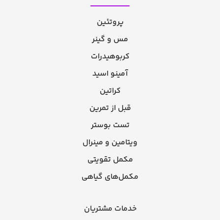
پروتئین
مس و گینر
کربوهیدرات
آمینو اسید
کراتین
قبل از تمرین
تست بوستر
ویتامین و مینرال
مکمل تقویتی
مکمل‌های گیاهی
خدمات مشتریان