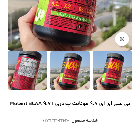
بزرگنمایی تصویر
بی سی ای ای 9.7 موتانت پودری | Mutant BCAA 9.7
شناسه محصول:
627933022628