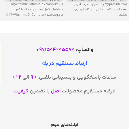
Myprotein %100 یک آمینو اسید طبیعی
myvitamins vitamin b-complex 120
است که در غلظت بالایی در گلبول‌های
tablets مکمل ویتامین ب کمپلکس
سفید
مای‌ویتامینز (MyVitamins B-Complex) از
برند
واتساپ:
971504205570
+
ارتباط مستقیم در بله
ساعات پاسخگویی و پشتیبانی تلفنی: (
۹
الی
۲۲
)
عرضه مستقیم محصولات
اصل
با تضمین
کیفیت
لینک‌های مهم