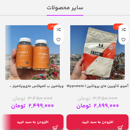
سایر محصولات
-28%
-16%
آمینو تائورین مای پروتئین | Myprotein
ویتامین ب کمپلکس مای‌ویتامینز –
myvitamins vitamin b-complex 120
%100 Taurine Amino Acid
tablets
3,450,000
تومان
3,450,000
تومان
2,899,000
تومان
2,499,000
تومان
افزودن به سبد خرید
افزودن به سبد خرید
معرفی آمینو تائورین مای پروتئین تائورین
معرفی ویتامین ب کمپلکس مای‌ویتامینز –