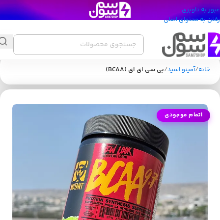
عبور به ناوبری
رفتن به محتوای اصلی
خانه
آمینو اسید
بی سی ای ای (BCAA)
اتمام موجودی