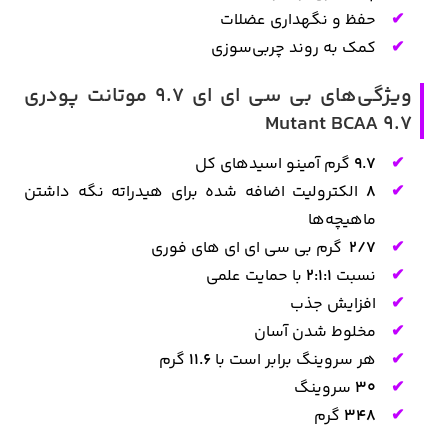
حفظ و نگهداری عضلات
کمک به روند چربی‌سوزی
ویژگی‌های بی سی ای ای 9.7 موتانت پودری
Mutant BCAA 9.7
9.7
گرم آمینو اسیدهای کل
8
الکترولیت اضافه شده برای هیدراته نگه داشتن
ماهیچه‌ها
2/7
گرم بی سی ای ای های فوری
نسبت
2:1:1
با حمایت علمی
افزایش جذب
مخلوط شدن آسان
هر سروینگ برابر است با
11.6
گرم
30
سروینگ
348
گرم