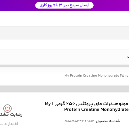
کراتین مونوهیدرات مای پروتئین 250 گرمی | My
Protein Creatine Monohydrate
رضایت مشتر
شناسه محصول:
5055534302002
افتخار ماس