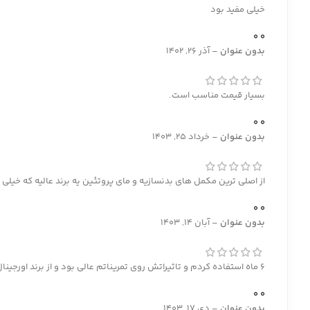
خیلی مفید بود
0
0
بدون عنوان
–
آذر 26, 1402
بسیار قیمت مناسب است.
0
0
بدون عنوان
–
خرداد 25, 1403
از اصلی ترین مکمل های بدنسازیه و مای پروتئین یه برند عالیه که خیلی
0
0
بدون عنوان
–
آبان 14, 1403
6 ماه استفاده کردم و تاثیراتش روی تمریناتم عالی بود و از برند اورجینال مای پروتئین راضی بودم
0
0
بدون عنوان
–
دی 17, 1403