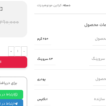
دسته:
کراتین مونوهیدرات
290,000
عات محصول
حصول
250 گرم
 سروینگ
83 سروینگ
ا
حصول
پودری
برای دریافت 
ارتباط در
سازنده
انگلیس
ارتباط در 