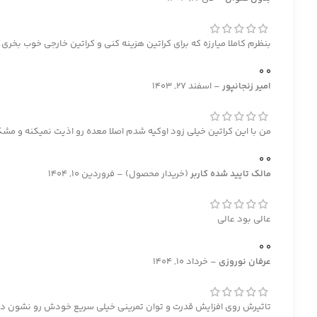
بنظرم کاملا میارزه که برای کراتین هزینه کنی و کراتین خارجی خوب بخری
0
0
امیر زنجانپور
–
اسفند 27, 1403
من با این کراتین خیلی زود اوکیه شدم اصلا معده رو اذیت نمیکنه و مشکل
0
0
مالک تایید شده
کاربر
(خریدار محصول)
–
فروردین 10, 1404
عالی بود عالی
0
0
عرفان نوروزی
–
خرداد 10, 1404
تاثیرش روی افزایش قدرت و توان تمرینی خیلی سریع خودش رو نشون د