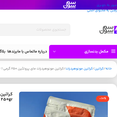
عبور به ناوبری
رفتن به محتوای اصلی
مکمل بدنسازی
درباره ما
تماس با ما
برندها
بلاگ
خانه
کراتین
کراتین مونوهیدرات
کراتین مونوهیدرات مای پروتئین 250 گرمی | My Protein Creatine Monohydrate 250gr
 250gr
-10%