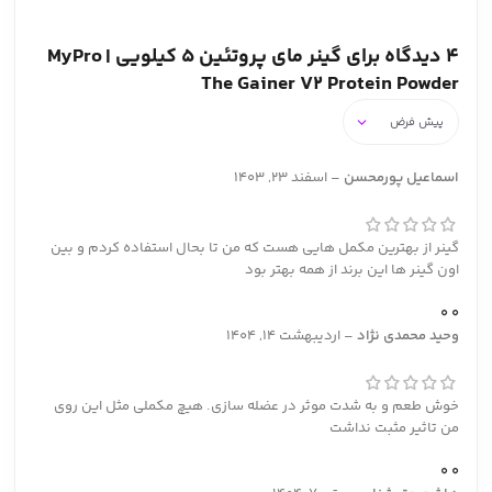
4 دیدگاه برای
گینر مای پروتئین ۵ کیلویی | MyPro
The Gainer V2 Protein Powder
اسماعیل پورمحسن
–
اسفند 23, 1403
گینر از بهترین مکمل هایی هست که من تا بحال استفاده کردم و بین
اون گینر ها این برند از همه بهتر بود
0
0
وحید محمدی نژاد
–
اردیبهشت 14, 1404
خوش طعم و به شدت موثر در عضله سازی. هیچ مکملی مثل این روی
من تاثیر مثبت نداشت
0
0