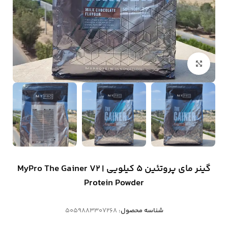
بزرگنمایی تصویر
گینر مای پروتئین ۵ کیلویی | MyPro The Gainer V2
Protein Powder
شناسه محصول:
5059883307268