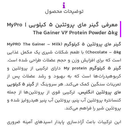
توضیحات محصول
معرفی گینر مای پروتئین ۵ کیلویی | MyPro
The Gainer V2 Protein Powder 5kg
گینر مای پروتئین ۵ کیلوگرم (MyPRO The Gainer – Milk
Chocolate – 5kg)
با طعم شکلات شیری یک مکمل غذایی
است که برای افزایش وزن و حجم عضلات طراحی شده است.
گینر 5 کیلوگرم My protein
دارای ترکیبی از پروتئین و
کربوهیدرات‌ها است که به بهبود و رشد عضلات پس از
تمرینات سنگین کمک می‌کند. هر سروینگ از
گینر 5 کیلویی
مای پروتئین انگلیس
، ترکیبی قوی از پروتئین‌ها از جمله
کنسانتره پروتئین آب پنیر، پروتئین آب پنیر هیدرولیز شده و
پروتئین شیر را فراهم می‌کند.
این ترکیبات باعث آزادسازی پایدار اسیدهای آمینه ضروری