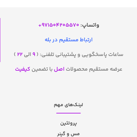
واتساپ:
971504205570
+
ارتباط مستقیم در بله
ساعات پاسخگویی و پشتیبانی تلفنی: (
۹
الی
۲۲
)
عرضه مستقیم محصولات
اصل
با تضمین
کیفیت
لینک‌های مهم
پروتئین
مس و گینر