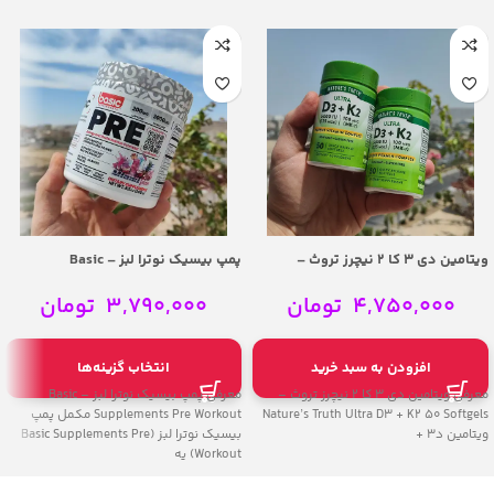
ویتامین دی 3 کا 2 نیچرز تروث –
پمپ بیسیک نوترا لبز – Basic
Supplements Pre Workout
Nature’s Truth Ultra D3 + K2 50
Softgels
4,750,000
تومان
3,790,000
تومان
افزودن به سبد خرید
انتخاب گزینه‌ها
معرفی ویتامین دی 3 کا 2 نیچرز تروث –
معرفی پمپ بیسیک نوترا لبز – Basic
Nature’s Truth Ultra D3 + K2 50 Softgels
Supplements Pre Workout مکمل پمپ
ویتامین د3 +
بیسیک نوترا لبز (Basic Supplements Pre
Workout) یه