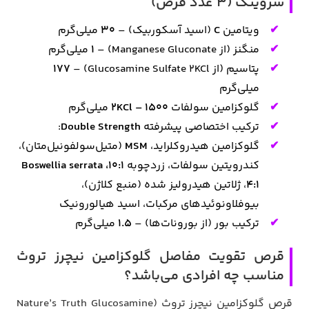
سروینگ (3 عدد قرص)
ویتامین
C
(اسید آسکوربیک) –
30
میلی‌گرم
منگنز (از Manganese Gluconate) –
1
میلی‌گرم
پتاسیم (از Glucosamine Sulfate 2KCl) –
177
میلی‌گرم
گلوکزامین سولفات
2KCl – 1500
میلی‌گرم
ترکیب اختصاصی پیشرفته
Double Strength
:
گلوکزامین هیدروکلراید،
MSM
(متیل‌سولفونیل‌متان)،
کندرویتین سولفات، زردچوبه
10:1، Boswellia serrata
4:1
، ژلاتین هیدرولیز شده (منبع کلاژن)،
بیوفلاونوئیدهای مرکبات، اسید هیالورونیک
ترکیب بور (از بورونات‌ها) –
1.5
میلی‌گرم
قرص تقویت مفاصل گلوکزامین نیچرز تروث
مناسب چه افرادی می‌باشد؟
قرص گلوکزامین نیچرز تروث (Nature’s Truth Glucosamine