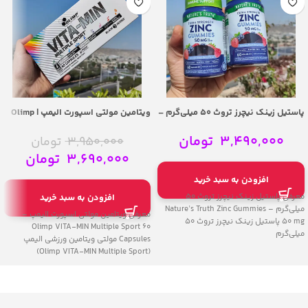
پاستیل زینک نیچرز تروث 50 میلی‌گرم –
ویتامین مولتی اسپورت الیمپ | Olimp
VITA-MIN Multiple Sport 60 Capsules
Nature’s Truth Zinc Gummies 50 mg
3,490,000
تومان
3,950,000
تومان
3,690,000
تومان
افزودن به سبد خرید
معرفی پاستیل زینک نیچرز تروث 50
افزودن به سبد خرید
میلی‌گرم – Nature’s Truth Zinc Gummies
معرفی ویتامین مولتی اسپورت الیمپ –
50 mg پاستیل زینک نیچرز تروث 50
Olimp VITA-MIN Multiple Sport 60
میلی‌گرم
Capsules مولتی ویتامین ورزشی الیمپ
(Olimp VITA-MIN Multiple Sport)