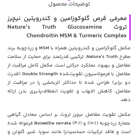
توضیحات محصول
معرفی قرص گلوکوزامین و کندرویتین نیچرز
تروث Nature’s Truth Glucosamine
Chondroitin MSM & Turmeric Complex
مکمل گلوکزامین و کندرویتین همراه با
MSM
و زردچوبه برند
مطرح
Nature’s Truth
، ترکیبی قدرتمند برای حمایت از سلامت
مفاصل و بهبود عملکرد حرکتی است. مکمل کامل مراقبت از
مفاصل با فرمولاسیون تقویت‌شده
Double Strength
(قدرت
دو برابر) طراحی شده تا حداکثر اثربخشی را در مراقبت از
مفاصل، کاهش التهاب و تقویت انعطاف‌پذیری بدن ارائه
دهد.
مکمل تقویت مفاصل نیچرز تروث بر اساس معادل گیاهی
عصاره زردچوبه (10:1) و
Boswellia serrata
(4:1) فرموله شده
است و فاقد ترکیبات حساسیت‌زا مانند سویا، شیر، گلوتن و