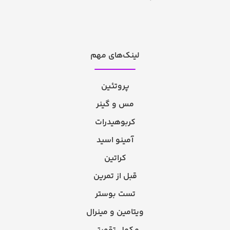
لینک‌های مهم
پروتئین
مس و گینر
کربوهیدرات
آمینو اسید
کراتین
قبل از تمرین
تست بوستر
ویتامین و مینرال