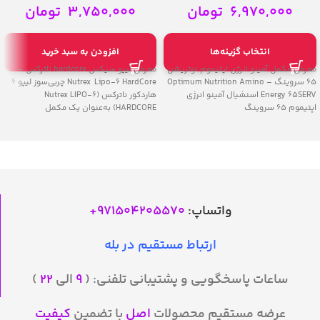
Energy 65SERV
6,970,000
تومان
3,750,000
تومان
انتخاب گزینه‌ها
افزودن به سبد خرید
معرفی مکمل آمینو انرژی اپتیموم نوتریشن
معرفی لیپو سیکس hardcore ناترکس –
65 سروینگ – Optimum Nutrition Amino
Nutrex Lipo-6 HardCore چربی‌سوز لیپو 6
Energy 65SERV اسنشیال آمینو انرژی
هاردکور ناترکس (Nutrex LIPO-6
اپتیموم 65 سروینگ
HARDCORE) به‌عنوان یک مکمل
واتساپ:
971504205570
+
ارتباط مستقیم در بله
ساعات پاسخگویی و پشتیبانی تلفنی: (
۹
الی
۲۲
)
عرضه مستقیم محصولات
اصل
با تضمین
کیفیت