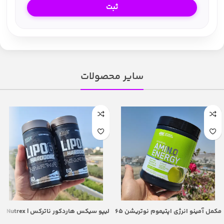
سایر محصولات
مکمل آمینو انرژی اپتیموم نوتریشن 65
لیپو سیکس هاردکور ناترکس | Nutrex
سروینگ – Optimum Nutrition Amino
Lipo-6 HardCore