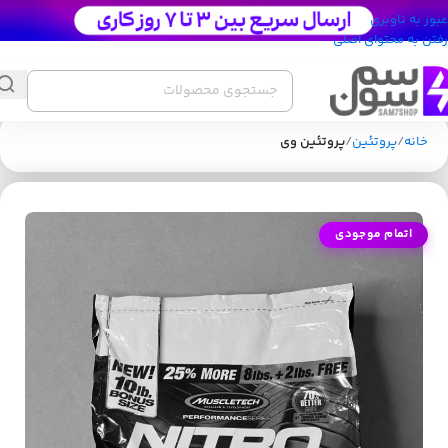
عبور به ناوبری
رفتن به محتوای اصلی
خانه
پروتئین
پروتئین وی
اتمام موجودی