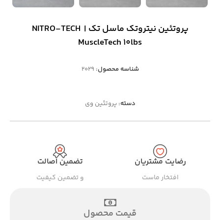
پروتئین نیتروتک ماسل تک | NITRO-TECH
MuscleTech 10lbs
شناسه محصول:
2029
دسته:
پروتئین وی
رضایت مشتریان
تضمین اصالت
افتخار ماست
و تضمین کیفیت
قیمت محصول