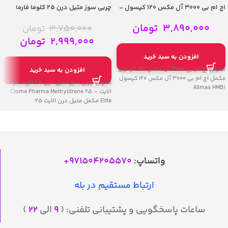
اچ ام بی 3000 آل مکس 120 کپسول –
چربی سوز متیل درن 25 کلوما فارما
Allmax HMB 3000 120 Veggie Caps
الایت – Cloma Pharma Methyldrene
25 Elite
3,890,000
تومان
3,750,000
تومان
2,999,000
تومان
افزودن به سبد خرید
معرفی اچ ام بی 3000 آل مکس 120 کپسول
افزودن به سبد خرید
مکمل اچ ام بی 3000 آل مکس 120 کپسول
معرفی چربی سوز متیل درن 25 کلوما فارما
(Allmax HMB
الایت – Cloma Pharma Methyldrene 25
Elite مکمل متیل درن الایت 25
واتساپ:
971504205570
+
ارتباط مستقیم در بله
ساعات پاسخگویی و پشتیبانی تلفنی: (
۹
الی
۲۲
)