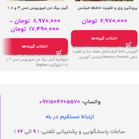
پروتئین وی و تقویت حافظه فیتنس
گینر بیگ من فیوریوس مس ۳ و ۶.۸
آتوریتی 550 گرم – FA Memory
کیلوگرم – BigMan Ultimate Furiux
Mass Weight Gainer 3kg & 6.8kg
Protein 550g (Focus & Brain
2,970,000
تومان
8,970,000
تومان
–
Support)
17,490,000
تومان
انتخاب گزینه‌ها
معرفی پروتئین وی و تقویت حافظه فیتنس
انتخاب گزینه‌ها
آتوریتی 550 گرم مکمل عضله ساز و تقویت
معرفی گینر بیگ من فیوریوس مس ۳ و ۶.۸
ذهن Memory Protein فیتنس آتوریتی
کیلوگرم گینر بیگ من فیوریوس مس ۳ و
۶.۸ کیلوگرم (BigMan
واتساپ:
971504205570
+
ارتباط مستقیم در بله
ساعات پاسخگویی و پشتیبانی تلفنی: (
۹
الی
۲۲
)