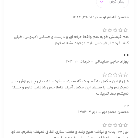
محسن کاظم لو
–
خرداد 30, 1404
هم قیمتش خوبه هم واقعا حرفه ای و درست و حسابی آمینوش. خیلی
کیف کردم از خریدش بازم موجود بشه میخرم
0
0
بهزاد حاجی سلیمانی
–
خرداد 30, 1404
قبل از این مکمل یه آمینو دیگه مصرف میکردم که خیلی چیزی ازش حس
نمیکردم ولی با مصرف این مکمل آمینو کاملا حس شادابی دارم و خسته
نمیشم بعد تمرینات
0
0
محسن محمودی
–
دی 4, 1404
نیاز 100 بدنه و نیاشه هیچ رشد و عضله سازی اتفاق نمیفته بنظرم. سالها
داشتم اشتباه فقط پروتئین استفاده میکردم