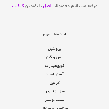
عرضه مستقیم محصولات
اصل
با تضمین
کیفیت
لینک‌های مهم
پروتئین
مس و گینر
کربوهیدرات
آمینو اسید
کراتین
قبل از تمرین
تست بوستر
ویتامین و مینرال