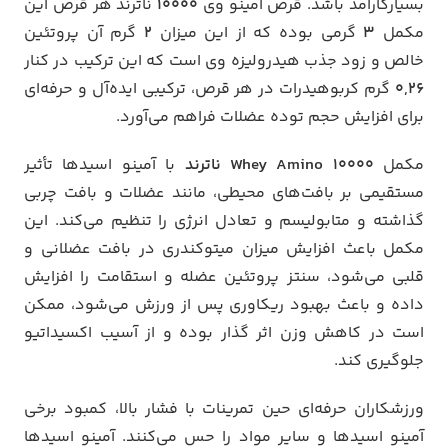
بسیارکارآمد باشد. قرص آمینو وی
۱۰۰۰۰
ناترند هر قرص این
مکمل
۳
گرمی بوده که از این میزان
۲
گرم آن پروتئین
خالص و زود جذب هیدرولیزه وی است که این ترکیب در کنار
۰,۲۶
گرم کربوهیدرات در هر قرص، ترکیبی ایده‌آل و حرفه‌ای
برای افزایش حجم توده عضلات فراهم می‌آورد.
مکمل
Whey Amino 10000 ناترند
با آمینو اسیدها تأثیر
مستقیمی بر بافت‌های محیطی، مانند عضلات و بافت چربی
گذاشته و متابولیسم و تعادل انرژی را تنظیم می‌کند. این
مکمل باعث افزایش میزان میتوکندری در بافت عضلانی و
قلبی می‌شود، سنتز پروتئین عضله و استقامت را افزایش
داده و باعث بهبود ریکاوری پس از ورزش می‌شود، ممکن
است در کاهش وزن اثر گذار بوده و از آسیب اکسیداتیو
جلوگیری کند.
ورزشکاران حرفه‌ای حین تمرینات با فشار بالا، کمبود برخی
آمینو اسید‌ها و سایر مواد را حس می‌کنند. آمینو اسید‌ها