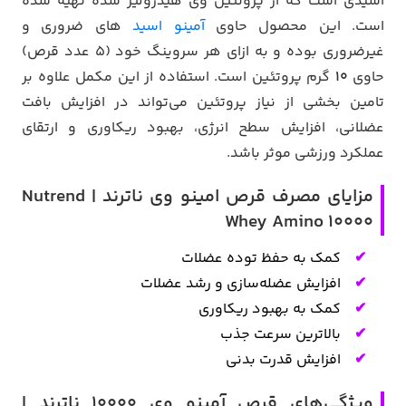
اسیدی است که از پروتئین وی هیدرولیز شده تهیه شده
است. این محصول حاوی
آمینو اسید
های ضروری و
غیرضروری بوده و به ازای هر سروینگ خود (5 عدد قرص)
حاوی
10
گرم پروتئین است. استفاده از این مکمل علاوه بر
تامین بخشی از نیاز پروتئین می‌تواند در افزایش بافت
عضلانی، افزایش سطح انرژی، بهبود ریکاوری و ارتقای
عملکرد ورزشی موثر باشد.
مزایای مصرف قرص امینو وی ناترند | Nutrend
Whey Amino 10000
کمک به حفظ توده عضلات
افزایش عضله‌سازی و رشد عضلات
کمک به بهبود ریکاوری
بالاترین سرعت جذب
افزایش قدرت بدنی
ویژگی‌های قرص آمینو وی ۱۰۰۰۰ ناترند |