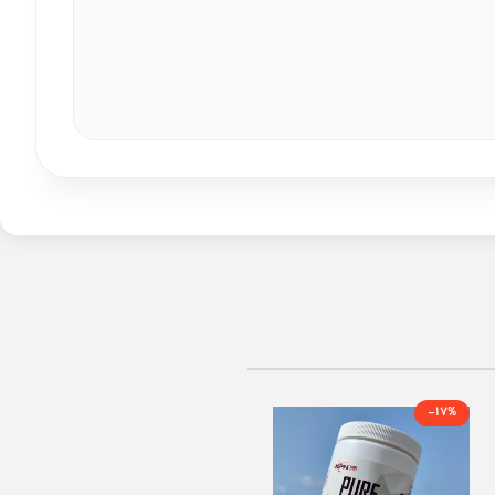
-17%
الکارنتین مایع 3000 ناترکس –
Nutrex Liquid Carnitine 3000