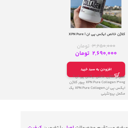
3,790,000
تومان
انتخاب گزینه‌ها
معرفی الکارنتین مایع 3000 ناترکس
– Nutrex Liquid Carnitine 3000 ال
کلاژن خالص ایکس پی ان | XPN Pure
کارنیتین مایع 3000 نوترکس به
Collagen 300g
عنوان یک مکمل غذایی،
3,250,000
تومان
2,690,000
تومان
افزودن به سبد خرید
معرفی کلاژن خالص ایکس پی ان |
XPN Pure Collagen 300g پیور کلاژن
ایکس پی ان XPN Pure Collagen یک
مکمل پروتئینی
عرضه مستقیم محصولات
اصل
با تضمین
کیفیت