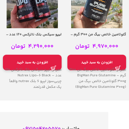
گلوتامین خالص بیگ من 300 گرم –
لیپو سیکس بلک ناترکس 120 عدد –
Nutrex Lipo-6 Black 120caps
BigMan Pure Glutamine 300g
4,970,000
تومان
4,290,000
تومان
افزودن به سبد خرید
افزودن به سبد خرید
معرفی گلوتامین خالص بیگ من 300
معرفی لیپو سیکس بلک ناترکس 120
گرم – BigMan Pure Glutamine
عدد – Nutrex Lipo-6 Black
300g گلوتامین خالص بیگ من
چربی‌سوز لیپو ۶ بلک nutrex واقعاً
(BigMan Pure Glutamine 300g)
یک مکمل قدرتمند
واتساپ:
971504205570
+