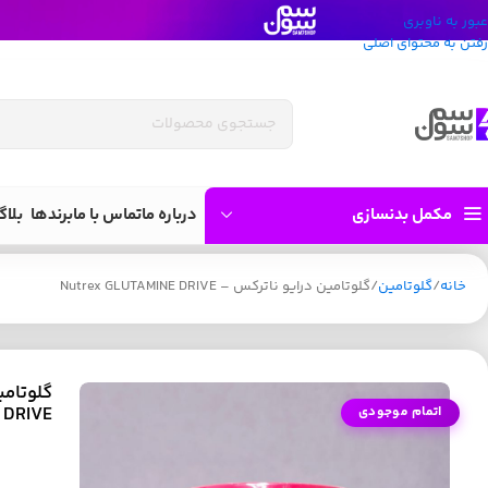
عبور به ناوبری
رفتن به محتوای اصلی
مکمل بدنسازی
درباره ما
تماس با ما
برندها
بلاگ
خانه
گلوتامین
گلوتامین درایو ناترکس – Nutrex GLUTAMINE DRIVE
DRIVE
اتمام موجودی