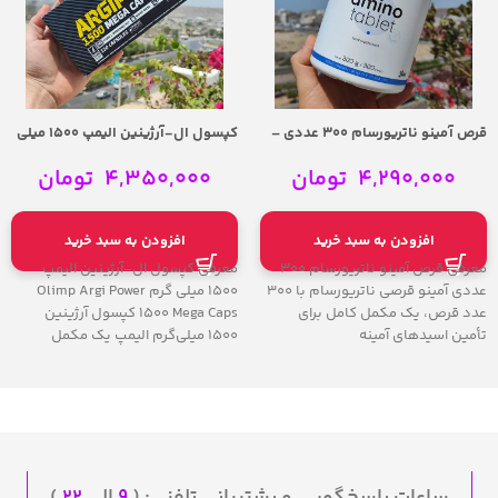
قرص آمینو ناتریورسام 300 عددی –
کپسول ال-آرژینین الیمپ 1500 میلی
Nutriversum Amino Tablet 300
گرم – Olimp Argi Power 1500 Mega
Caps
Tablets
4,290,000
تومان
4,350,000
تومان
افزودن به سبد خرید
افزودن به سبد خرید
معرفی قرص آمینو ناتریورسام 300
معرفی کپسول ال-آرژینین الیمپ
عددی آمینو قرصی ناتریورسام با ۳۰۰
1500 میلی گرم Olimp Argi Power
عدد قرص، یک مکمل کامل برای
1500 Mega Caps کپسول آرژینین
تأمین اسیدهای آمینه
۱۵۰۰ میلی‌گرم الیمپ یک مکمل
ساعات پاسخگویی و پشتیبانی تلفنی: (
۹
الی
۲۲
)