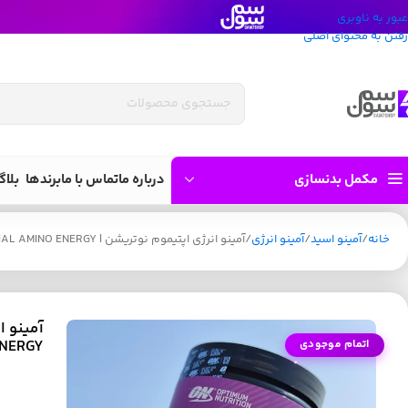
عبور به ناوبری
رفتن به محتوای اصلی
مکمل بدنسازی
درباره ما
تماس با ما
برندها
بلاگ
خانه
آمینو اسید
آمینو انرژی
آمینو انرژی اپتیموم نوتریشن | OPTIMUM NUTRITION ESSENTIAL AMINO ENERGY
ENERGY
اتمام موجودی