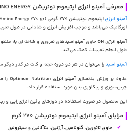
معرفی آمینو انرژی اپتیموم نوتریشن OPTIMUM NUTRITION ESSENTIAL AMINO ENERGY
آمینو انرژی
اپتیموم نوتریشن
270
اورگانیک می‌باشد و موجب افزایش انرژی و شادابی در طول تمری
آمینو انرژی
ON
حاوی آمینواسیدهای ضروری و شاخه ای به منظور 
طول انجام تمرینات کمک می‌کند.
آمینو اسید
را می‌توان در هر دو دوره حجم و کات در کنار دیگر مک
علاوه بر ورزش بدنسازی
آمینو انرژی Optimum Nutrition
را م
چربی‌سوزی و ریکاوری بدن مورد استفاده قرار داد.
این محصول در صورت استفاده در دوزهای پائین انرژی‌زایی و ریکا
مزایای آمینو انرژی اپتیموم نوتریشن 270 گرم
حاوی تائورین، گلوتامین، آرژنین، بتاآلانین و سیترولین