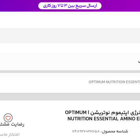
آمینو انرژی اپتیموم نوتریشن | OPTIMUM
NUTRITION ESSENTIAL AMINO 
رضایت مشتر
شناسه محصول:
748927026658
افتخار ماس