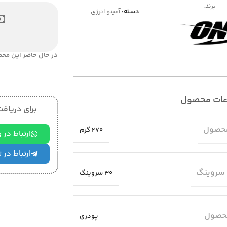
برند:
دسته:
آمینو انرژی
در حال حاضر این محص
عات محصول
برای دریافت 
حصول
270 گرم
ارتباط در
ارتباط در 
 سروینگ
30 سروینگ
حصول
پودری