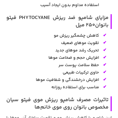
استفاده مداوم بدون ایجاد آسیب
مزایای شامپو ضد ریزش PHYTOCYANE فیتو
بانوان250 میل
کاهش چشمگیر ریزش مو
تقویت موهای ضعیف
تحریک رشد موهای جدید
افزایش حجم و ضخامت موها
حفظ سلامت پوست سر
حاوی ترکیبات طبیعی
افزایش درخشندگی و شفافیت موها
مناسب برای استفاده روزانه
تاثیرات مصرف شامپو ریزش موی فیتو سیان
مخصوص بانوان روی موی خانم‌ها
این شامپو با کاهش ریزش مو و تقویت ساختار آن، موها را