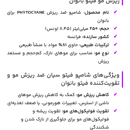
ریزش مو فیتو بانوان
نام محصول:
شامپو ضد ریزش
PHYTOCYANE
برای
بانوان
حجم: 250
میلی‌لیتر (8.45 اونس)
کشور سازنده:
فرانسه
ترکیبات طبیعی:
حاوی
81٪
مواد با منشأ طبیعی
نوع مو:
مناسب برای موهای نازک، کم‌حجم و مستعد
ریزش
ویژگی‌های شامپو فیتو سیان ضد ریزش مو و
تقویت‌کننده فیتو بانوان
کاهش ریزش مو:
کمک به کاهش ریزش موهای
ناشی از استرس، تغییرات هورمونی، یا ضعف تغذیه‌ای
تقویت فولیکول‌های مو:
تقویت ریشه و
فولیکول‌های مو برای جلوگیری از نازک شدن و
شکنندگی