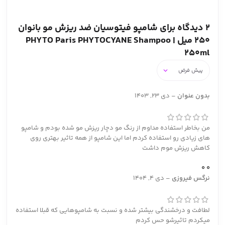
2 دیدگاه برای
شامپو فیتوسیان ضد ریزش مو بانوان
250 میل | PHYTO Paris PHYTOCYANE Shampoo
250ml
بدون عنوان
–
دی 23, 1403
من بخاطر استفاده مداوم از رنگ مو دچار ریزش مو شده بودم و شامپو
های زیادی رو استفاده کردم اما این شامپو از همه تاثیر بهتری روی
کاهش ریزش موم داشت
0
0
نرگس فیروزی
–
دی 4, 1404
لطافت و درخشندگی بیشتر شده و نسبت به شامپوهایی که قبلا استفاده
میکردم تاثیرشو حس کردم