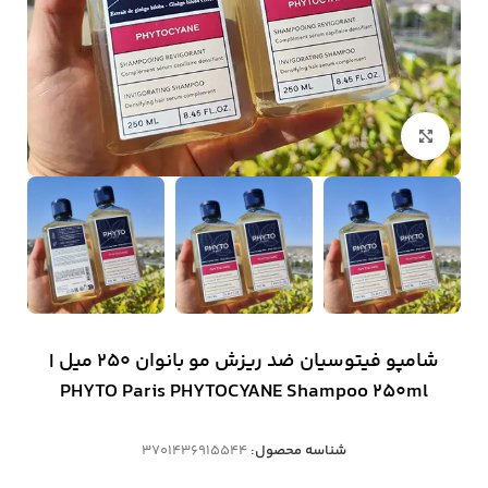
بزرگنمایی تصویر
شامپو فیتوسیان ضد ریزش مو بانوان 250 میل |
PHYTO Paris PHYTOCYANE Shampoo 250ml
شناسه محصول:
3701436915544