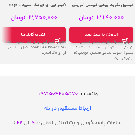
کپسول تقویت بینایی فیتنس آتوریتی
آمینو ایی ای ای مگا اسپرت – Mega
(فا نوتریشن) – FA Eyes Formula 60
Sport EAA Power 320G
Capsules
3,290,000
تومان
3,750,000
تومان
افزودن به سبد خرید
انتخاب گزینه‌ها
معرفی کپسول تقویت بینایی فیتنس
معرفی آمینو ایی ای ای مگا اسپرت – Mega
آتوریتی (فا نوتریشن) | مکمل تقویت چشم
Sport EAA Power 320G مکمل آمینو ایی
کپسول تقویت بینایی فیتنس آتوریتی (فا
ای ای مگا اسپرت
نوتریشن) یک
واتساپ:
971504205570
+
ارتباط مستقیم در بله
ساعات پاسخگویی و پشتیبانی تلفنی: (
۹
الی
۲۲
)