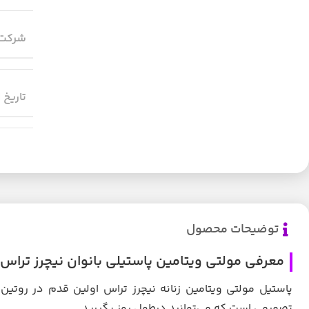
شرکت 
تاریخ 
توضیحات محصول
معرفی مولتی ویتامین پاستیلی بانوان نیچرز تراس | K Multivitamin for Women 60 Gummies
پاستیل مولتی ویتامین زنانه نیچرز تراس اولین قدم در روتین
تصمیمی است که می‌توانید درطول روز بگیرید.