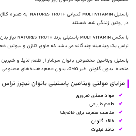
پاستیل
MULTIVITAMIN
کمپانی
NATURES TRUTH
به همراه کلاژن
در روتین زندگی شما هستند.
با مکمل
MULTIVITAMIN
پاستیلی برند
NATURES TRUTH
نیاز بدن 
تراس یک ویتامینه چندگانه می‌باشد که حاوی کلاژن و بیوتین هم
پاستیل ویتامین مخصوص بانوان سرشار از طعم لذیذ و شیرین ت
متحده، بدون گلوتن، غیر
GMO
، بدون طعم‌دهنده‌های مصنوعی م
مزایای مولتی ویتامین پاستیلی بانوان نیچرز تراس | INK Multivitamin for Women 60 Gummies
مواد مغذی ضروری
طعم طبیعی
مناسب مصرف برای خانم‌ها
فاقد گلوتن
فاقد لبنیات