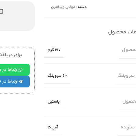
دسته:
مولتی ویتامین
عات محصول
حصول
217 گرم
برای دریافت 
ارتباط در
 سروینگ
60 سروینگ
ارتباط در 
حصول
پاستیل
سازنده
آمریکا