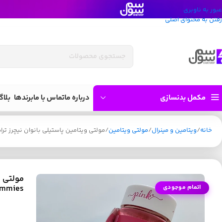
عبور به ناوبری
رفتن به محتوای اصلی
مکمل بدنسازی
درباره ما
تماس با ما
برندها
بلاگ
خانه
ویتامین و مینرال
مولتی ویتامین
مولتی ویتامین پاستیلی بانوان نیچرز تراس | ltivitamin for Women 60 Gummies
ummies
اتمام موجودی