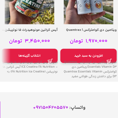
ویتامین دی کوامترکس | Quamtrax
آیس کراتین مونوهیدرات فا نوتریشن –
ICE Creatine FA Nutrition
Essentials Vitamin D3
1,970,000
تومان
3,450,000
تومان
افزودن به سبد خرید
انتخاب گزینه‌ها
معرفی ویتامین دی کوامترکس Quamtrax
معرفی آیس کراتین مونوهیدرات فا نوتریشن
Essentials Vitamin D3 ویتامین دی
– ICE Creatine FA Nutrition آیس کراتین فا
کوامترکس Quamtrax Essentials Vitamin
نوتریشن (FA Nutrition Ice Creatine) به
D3 برای داشتن زندگی طولانی مفید
واتساپ:
971504205570
+