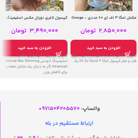
مکمل امگا 3 اف ای 60 عددی – Omega
کپسول لاغری نچرال مکس اسلیمینگ
3 FA Brain and Heart Support
ادونس – Natural Max Slimming
Advanced
2,850,000
تومان
3,490,000
تومان
افزودن به سبد خرید
افزودن به سبد خرید
معرفی مکمل امگا 3 اف ای 60 عددی – برای
معرفی کپسول لاغری نچرال مکس
قلب و مغز کپسول امگا 3 FA So Good یک
اسلیمینگ ادونس Natural Max Slimming
Advanced اگر به دنبال یک مکمل مطمئن
برای کاهش وزن
واتساپ:
971504205570
+
ارتباط مستقیم در بله