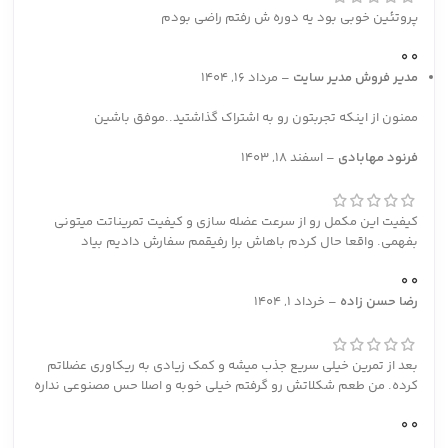
پروتئین خوبی بود یه دوره ش رفتم راضی بودم
0
0
مدیر فروش
مدیر سایت
–
مرداد 16, 1404
ممنون از اینکه تجربتون رو به اشتراک گذاشتید..موفق باشین
فرنود مهابادی
–
اسفند 18, 1403
کیفیت این مکمل رو از سرعت عضله سازی و کیفیت تمریناتت میتونی
بفهمی. واقعا حال کردم باهاش برا رفیقمم سفارش دادیم بیاد
0
0
رضا حسن زاده
–
خرداد 1, 1404
بعد از تمرین خیلی سریع جذب میشه و کمک زیادی به ریکاوری عضلاتم
کرده. من طعم شکلاتش رو گرفتم خیلی خوبه و اصلا حس مصنوعی نداره
0
0