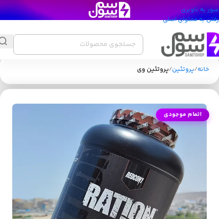
عبور به ناوبری
رفتن به محتوای اصلی
خانه
پروتئین
پروتئین وی
اتمام موجودی