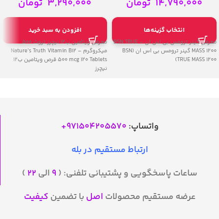
mcg 120 Tablets
14,790,000
تومان
3,290,000
تومان
انتخاب گزینه‌ها
افزودن به سبد خرید
معرفی گینر ترومس بی اس ان – BSN TRUE
معرفی ویتامین ب12 نیچرز تروث 500
MASS 1200 گینر ترومس بی اس ان (BSN
میکروگرم – Nature’s Truth Vitamin B12
TRUE MASS 1200)
500 mcg 120 Tablets قرص ویتامین ب12
نیچرز
واتساپ:
971504205570
+
ارتباط مستقیم در بله
ساعات پاسخگویی و پشتیبانی تلفنی: (
۹
الی
۲۲
)
عرضه مستقیم محصولات
اصل
با تضمین
کیفیت