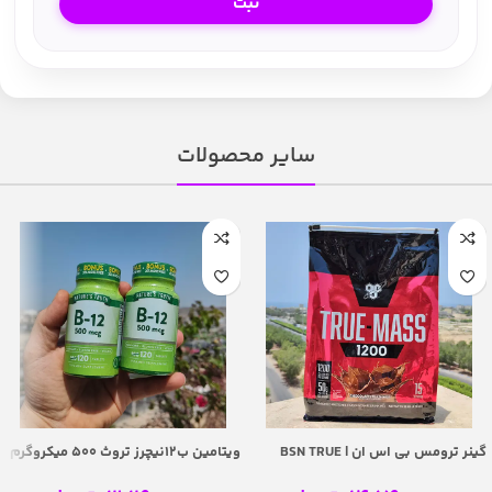
سایر محصولات
گینر ترومس بی اس ان | BSN TRUE
ویتامین ب12نیچرز تروث 500 میکروگرم
– Nature’s Truth Vitamin B12 500
MASS 1200