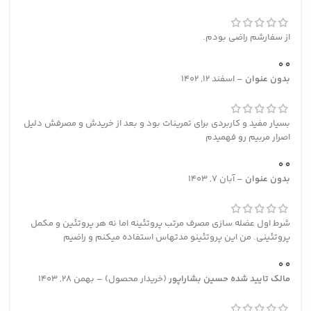
از سفارشم راضی بودم.
0
0
بدون عنوان
–
اسفند 12, 1402
بسیار مفید و کاربردی برای تمرینات بود و بعد از خریدش و مصرفش دلیل
اصرار مربیم رو فهمیدم
0
0
بدون عنوان
–
آبان 7, 1403
شرط اول عضله سازی مصرف مرتب پروتئینه اما نه هر پروتئین و مکمل
پروتئینی. من این پروتئینو مدتهاس استفاده میکنم و راضیم
0
0
مالک تایید شده
حسین بشاراپور
(خریدار محصول)
–
بهمن 28, 1403