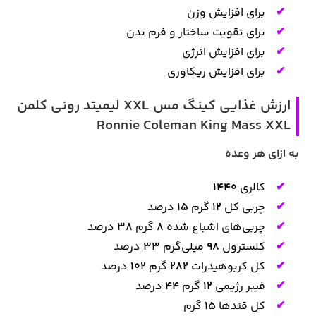
برای افزایش وزن
برای تقویت ساختار و فرم بدن
برای افزایش انرژی
برای افزایش ریکاوری
ارزش غذایی کینگ مس XXL لیمیتد رونی کلمن
Ronnie Coleman King Mass XXL
به ازای هر وعده
کالری
1440
چربی کل
12
گرم
15
درصد
چربی‌های اشباع شده
8
گرم
38
درصد
کلسترول
98
میلی‌گرم
33
درصد
کل کربوهیدرات
282
گرم
102
درصد
فیبر رژیمی
12
گرم
44
درصد
کل قندها
15
گرم