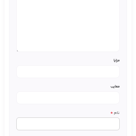
مزایا
معایب
*
نام