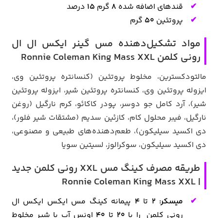
قندهای اضافه شده
8
گرم
15
درصد
پروتئین
50
گرم
مواد تشکیل‌دهنده مس گینر ایکس ال ال
رونی کلمن Ronnie Coleman King Mass XXL
مالتودکسترین، مخلوط پروتئین (کنسانتره پروتئین وی،
ایزوله پروتئین وی، کنسانتره پروتئین شیر، ایزوله پروتئین
شیر)، آرد کامل جو دوسر، پودر کاکائو، کرم نارگیل (روغن
نارگیل، فیبر محلول کام، کازئین سدیم (مشتقات شیر فلور)،
دی اکسید سیلیکون)، طعم‌دهنده‌های طبیعی و مصنوعی،
دی اکسید سیلیکون، سوکرالوز، لسیتین سویا
طریقه مصرف کینگ مس XXL رونی کلمن جدید
| Ronnie Coleman King Mass XXL
میسکر:
2
تا
4
پیمانه کینگ مس ایکس ایکس ال
رونی کلمن را با
20
تا
40
اونس آب یا شیر مخلوط