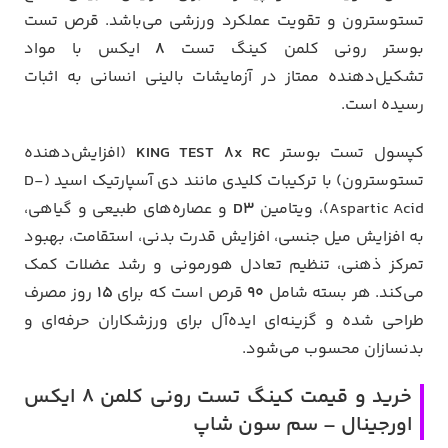
تستوسترون و تقویت عملکرد ورزشی می‌باشد. قرص تست
بوستر رونی کلمن کینگ تست
8
ایکس با مواد
تشکیل‌دهنده ممتاز در آزمایشات بالینی انسانی به اثبات
رسیده است.
کپسول تست بوستر
KING TEST 8x RC
(افزایش‌دهنده
تستوسترون) با ترکیبات کلیدی مانند دی آسپارتیک اسید (D-
Aspartic Acid)، ویتامین
D3
و عصاره‌های طبیعی و گیاهی،
به افزایش میل جنسی، افزایش قدرت بدنی، استقامت، بهبود
تمرکز ذهنی، تنظیم تعادل هورمونی و رشد عضلات کمک
می‌کند. هر بسته شامل
90
قرص است که برای
15
روز مصرف
طراحی شده و گزینه‌ای ایده‌آل برای ورزشکاران حرفه‌ای و
بدنسازان محسوب می‌شود.
خرید و قیمت کینگ تست رونی کلمن 8 ایکس
اورجینال – سم سون شاپ