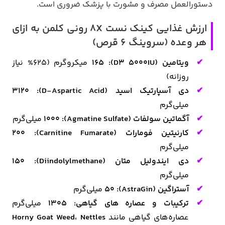
دستورالعمل مصرف و مشورت با پزشک ضروری است.
ارزش غذایی کینک نست 8X رونی کلمن به ازای
هر وعده (سروینگ 6 قرص)
ویتامین (D3 5000IU):
165
میکروگرم (625% نیاز
روزانه)
دی آسپارتیک اسید (D-Aspartic Acid):
3120
میلی‌گرم
آگماتین سولفات (Agmatine Sulfate):
1000
میلی‌گرم
کارنیتین فومارات (Carnitine Fumarate):
200
میلی‌گرم
دی ایندولیل متان (Diindolylmethane): 150
میلی‌گرم
آستراگین (AstraGin):
50
میلی‌گرم
ترکیبات و عصاره های گیاهی: 1305
میلی‌گرم
عصاره‌های گیاهی مانند
Horny Goat Weed، Nettles