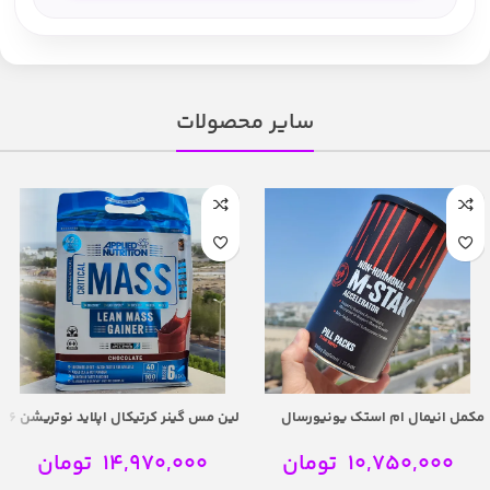
سایر محصولات
مکمل انیمال ام استک یونیورسال
لین مس گینر کرتیکال اپلاید نوتریشن 6
عضله ساز | Universal Animal M-Stak
کیلویی | Applied Nutrition Critical
Mass Lean Mass 6kg
Non-Hormonal 21 Packs
10,750,000
تومان
14,970,000
تومان