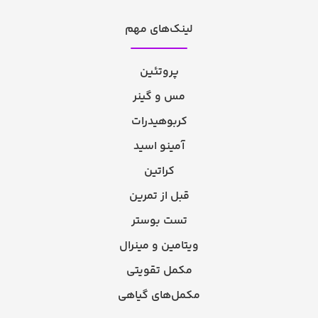
لینک‌های مهم
پروتئین
مس و گینر
کربوهیدرات
آمینو اسید
کراتین
قبل از تمرین
تست بوستر
ویتامین و مینرال
مکمل تقویتی
مکمل‌های گیاهی