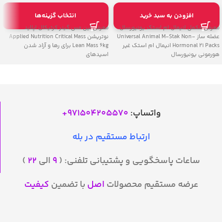
افزودن به سبد خرید
انتخاب گزینه‌ها
معرفی مکمل انیمال ام استک یونیورسال
معرفی لین مس گینر کرتیکال اپلاید
عضله ساز Universal Animal M-Stak Non-
نوتریشن Applied Nutrition Critical Mass
Hormonal 21 Packs انیمال ام استک غیر
Lean Mass 6kg برای رها و آزاد شدن
هورمونی یونیورسال
اسیدهای
واتساپ:
971504205570
+
ارتباط مستقیم در بله
ساعات پاسخگویی و پشتیبانی تلفنی: (
۹
الی
۲۲
)
عرضه مستقیم محصولات
اصل
با تضمین
کیفیت