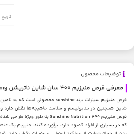
تاریخ 
توضیحات محصول
معرفی قرص منیزیم 400 سان شاین ناتریشن Sunshine Nutrition Magnesium Citrate 400mg
قرص منیزیم سیترات برند
sunshine
محصولی است که به تامین م
شاین همچنین در متابولیسم و سلامت ماهیچه‌ها نقش دارد و از 
قرص منیزیم
400 Sunshine Nutrition
به طور ویژه طراحی شده اس
که در بسیاری از افراد کمبود دارد، برآورده کنند. منیزیم یک ع
بدن از جمله حمایت از عملکرد اعصاب و عضلات نقش دارد. قر