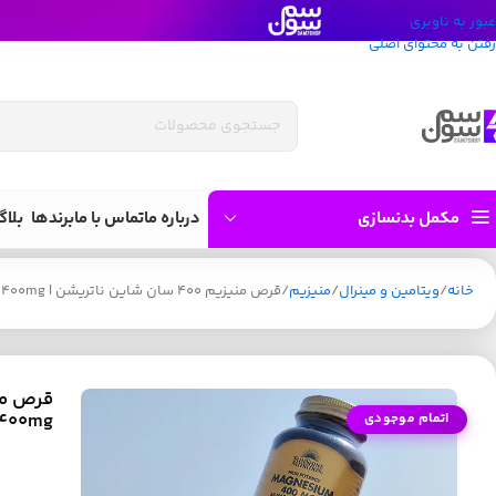
عبور به ناوبری
رفتن به محتوای اصلی
مکمل بدنسازی
درباره ما
تماس با ما
برندها
بلاگ
خانه
ویتامین و مینرال
منیزیم
قرص منیزیم 400 سان شاین ناتریشن | Sunshine Nutrition Magnesium Citrate 400mg
 400mg
اتمام موجودی