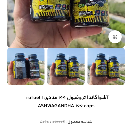
بزرگنمایی تصویر
آشواگاندا تروفیول 100 عددی | Trufuel
ASHWAGANDHA 100 caps
شناسه محصول:
5065010100091