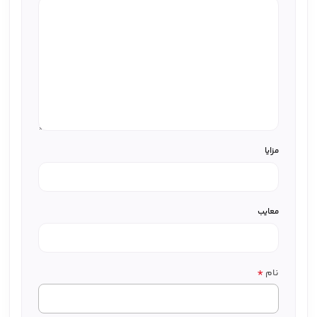
مزایا
معایب
*
نام