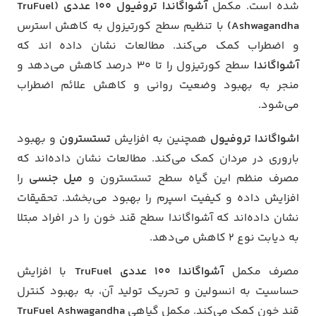
شده است. مکمل
آشواگاندا تروفیول 100 عددی (TruFuel
Ashwagandha)
با تنظیم سطح کورتیزول به کاهش استرس
و اضطراب کمک می‌کند. مطالعات نشان داده اند که
آشواگاندا
سطح کورتیزول را تا 30 درصد کاهش می‌دهد و
منجر به بهبود وضعیت روانی و کاهش علائم اضطراب
می‌شود.
اشواگاندا تروفیول
همچنین به افزایش
تستسترون
و بهبود
باروری در مردان کمک می‌کند. مطالعات نشان داده‌اند که
مصرف منظم این گیاه سطح تستسترون و
میل جنسی
را
افزایش داده و کیفیت اسپرم را بهبود می‌بخشد. تحقیقات
نشان داده‌اند که آشواگاندا سطح قند خون را در افراد مبتلا
به دیابت نوع 2 کاهش می‌دهد.
مصرف مکمل
آشواگاندا 100 عددی TruFuel
با افزایش
حساسیت به انسولین و تحریک تولید آن، به بهبود کنترل
قند خون کمک می‌کند. مکمل گیاهی
TruFuel Ashwagandha