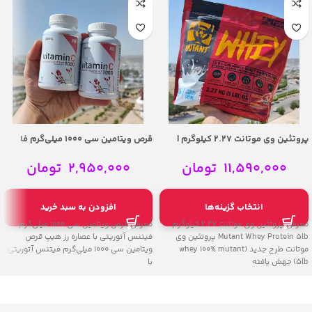
پروتئین وی موتانت 2.27 کیلوگرم |
قرص ویتامین سی 1000 میلی‌گرم فا
Mutant Whey Protein 5lb
(فیتنس آتوریتی) – Fitness Authority
Vitamin C 1000 with Rose Hip
11,590,000
تومان
2,950,000
تومان
انتخاب گزینه‌ها
افزودن به سبد خرید
معرفی پروتئین وی موتانت 2.27 کیلوگرم
معرفی قرص ویتامین سی 1000 میلی‌گرم
Mutant Whey Protein 5lb پروتئین وی
فیتنس آتوریتی با عصاره رز هیپ قرص
موتانت طرح جدید (whey 100% mutant
ویتامین سی 1000 میلی‌گرم فیتنس آتوریتی
5lb) جهش یافته
با