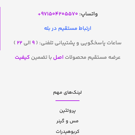
واتساپ:
971504205570
+
ارتباط مستقیم در بله
ساعات پاسخگویی و پشتیبانی تلفنی: (
۹
الی
۲۲
)
عرضه مستقیم محصولات
اصل
با تضمین
کیفیت
لینک‌های مهم
پروتئین
مس و گینر
کربوهیدرات