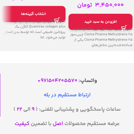
3,450,000
تومان
انتخاب گزینه‌ها
معرفی کلاژن پودری برند کوامترکس
افزودن به سبد خرید
Quamtrax collagen plus کلاژن یک
معرفی چربی‌سوز متیل درن 25 کلوما فارما
پروتئین طبیعی است که توسط بدن انسان
Cloma Pharma Methyldrene 25 چربی‌سوز
تولید می‌شود. اما
Cloma Pharma Methyldrene 25 یکی از
شناخته‌شده‌ترین مکمل‌های
واتساپ:
971504205570
+
ارتباط مستقیم در بله
ساعات پاسخگویی و پشتیبانی تلفنی: (
۹
الی
۲۲
)
عرضه مستقیم محصولات
اصل
با تضمین
کیفیت