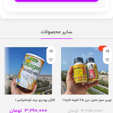
سایر محصولات
-8%
چربی سوز متیل درن 25 کلوما فارما |
کلاژن پودری برند کوامترکس |
Quamtrax collagen plus
Cloma Pharma Methyldrene 25
3,290,000
تومان
3,750,000
تومان