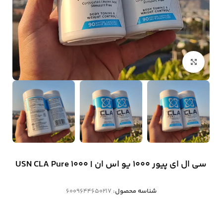
بزرگنمایی تصویر
سی ال ای پیور ۱۰۰۰ یو اس ان | USN CLA Pure 1000
شناسه محصول:
6009644650217