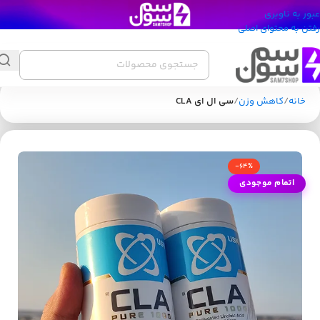
عبور به ناوبری
رفتن به محتوای اصلی
خانه
کاهش وزن
سی ال ای CLA
-64%
اتمام موجودی