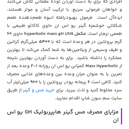
افرادی که برای به دست آوردن توده عضلانی تلاش می‌کنند
و خواهان فرمولی سریع، با ترکیب آسان و موثر هستند،
ایده‌آل است. فرمول بهبودیافته انبوه طعم‌دهنده طعم
شکلاتی خوشمزه گینر یو اس ان حاوی کاکائو طبیعی با
طعمی نرم‌تر است.
مکمل hyperbolic mass gH USN
حاوی
60
گرم پروتئین در هر وعده است که با
5400
میلی‌گرم کراتین
و طیف وسیعی از ویتامین‌ها به شما کمک می‌کند تا بهترین
عملکرد را داشته باشید. برای به دست آوردن بهترین نتیجه
از
Mass Hyperbolic
کمپانی یو اس ان روزانه
1-2
وعده بعد از
تمرین یا به عنوان میان وعده بین وعده‌های غذایی مصرف
کنید. کافی است
6
پیمانه پودر پروتئین را با
900
میلی‌لیتر آب
سرد مخلوط کنید و لذت ببرید. برای
خرید مس و گینر
از طریق
سایت سم سون شاپ اقدام نمایید.
مزایای مصرف مس گینر هایپربولیک GH یو اس
ان