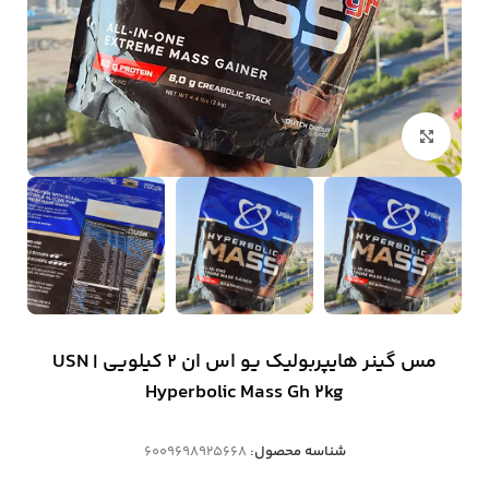
بزرگنمایی تصویر
مس گینر هایپربولیک یو اس ان 2 کیلویی | USN
Hyperbolic Mass Gh 2kg
شناسه محصول:
6009698925668