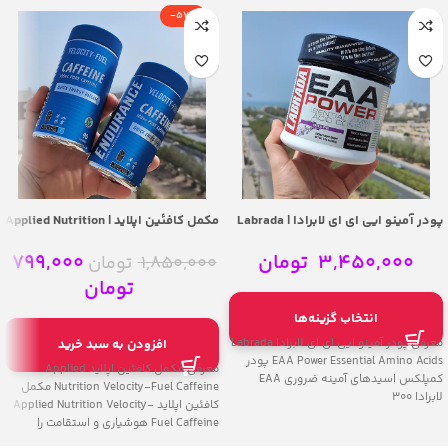
-57%
پودر آمینو ایی ای ای لابرادا | Labrada
مکمل کافئین اپلاید | Applied Nutrition
Velocity-Fuel Caffeine
EAA Power Essential Amino Acids
3,450,000
تومان
799,000
1,850,000
تومان
تومان
انتخاب گزینه‌ها
معرفی پودر آمینو ایی ای ای لابرادا Labrada
افزودن به سبد خرید
EAA Power Essential Amino Acids پودر
معرفی مکمل کافئین اپلاید Applied
کمپلکس اسیدهای آمینه ضروری EAA
Nutrition Velocity-Fuel Caffeine مکمل
لابرادا 300
کافئین اپلاید Applied Nutrition Velocity-
Fuel Caffeine هوشیاری و استقامت را
افزایش