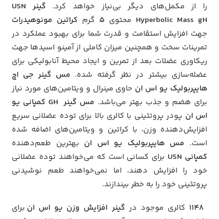
را از مکمل‌های دیگر بی‌نیاز خواهد کرد.
گینر USN
Hyperbolic Mass gH
محتوی
5
گرم
کراتین مونوهیدرات
جهت افزایش استقامت و قدرت شما برای بهبود عملکرد در
تمرینات سخت و همچنین میزان کاملی از آمینو اسیدها جهت
ریکاوری عضلات بعد از تمرین و ایجاد محیط آنابولیکی برای
عضله‌سازی بیشتر در نظر گرفته شده.
مس گینر جی اچ
هایپربولیک یو اس ان
حاوی مینرال و ویتامین‌های مورد نیاز
برای هضم و جذب بهتر می‌باشد.
مس گینر GH کمپانی یو
اس ان
پودر پروتئینی با کالری بالا برای توده عضلانی سریع
افزایش‌دهنده وزن، با کراتین و ویتامین‌های اضافه شده
است.
مس هایپربولیک یو اس ان
بهترین طعم‌دهنده
کمپانی USN
برای کسانی است که می‌خواهند توده عضلانی
خود را افزایش دهند، اما نمی‌خواهند طعم نوشیدنی
پروتئینی خود را به خطر بیندازند.
1148
کالری موجود در
گینر افزایش وزن یو اس ان
برای